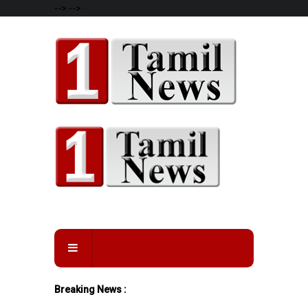
-->
-->
Breaking News :