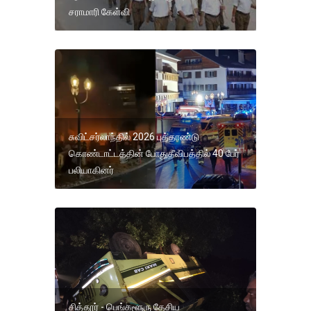
சராமாரி கேள்வி
சுவிட்சர்லாந்தில் 2026 புத்தாண்டு
கொண்டாட்டத்தின் போதுதீவிபத்தில் 40 பேர்
பலியாகினர்
சித்தூர் - பெங்களூரு தேசிய