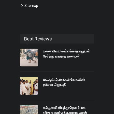
Sitemap
Best Reviews
மனைவியை கள்ளக்காதலனுடன்
சேர்த்து வைத்த கணவன்
வடபழநி ஆண்டவர் கோவிலில்
தரிசன அனுமதி
கல்குவாரி விபத்து தொடர்பாக
உரிமையாளர் சங்கரநாராயணன்