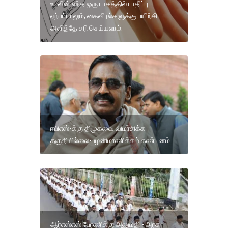
உடலின் எந்த ஒரு பாகத்தில் பாதிப்பு
ஏற்பட்டாலும், கைவிரல்களுக்கு பயிற்சி
அளித்தே சரி செய்யலாம்.
ஈபிஎஸ்-க்கு திமுகவை விமர்சிக்க
தகுதியில்லை-பழனிமாணிக்கம் கண்டனம்
ஆர்எஸ்எஸ் பேரணிக்கு அனுமதி - அரசு