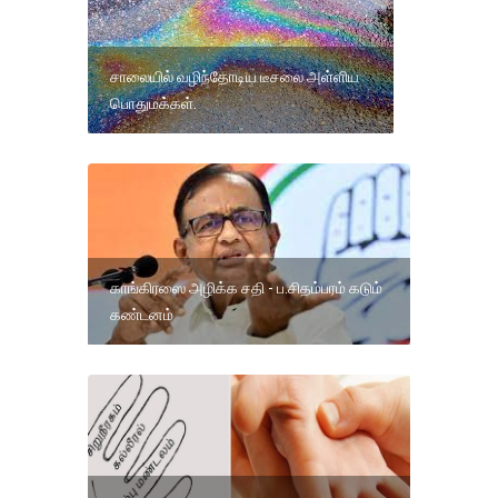
சாலையில் வழிந்தோடிய டீசலை அள்ளிய
பொதுமக்கள்.
காங்கிரஸை அழிக்க சதி - ப.சிதம்பரம் கடும்
கண்டனம்