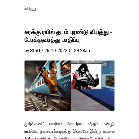
தங்கம்-வெள்ளி 
சரக்கு ரயில் தடம் புரண்டு விபத்து -
போக்குவரத்து பாதிப்பு
by Staff / 26-10-2022 11:39:28am
ஜார்க்கண்ட் மாநிலம் சோடர்மா மற்றும் மன்பூர்
ரயில்வே நிலையங்களுக்கு இடையே இன்று காலை
6.45 மணிக்கு அவ்வழியாக நிலக்கரி ஏற்றி வந்த