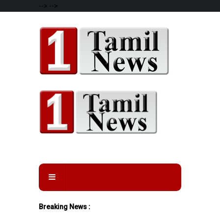
-->
-->
Breaking News :