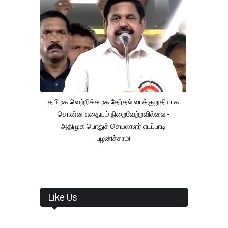
தமிழக வெற்றிக்கழக தேர்தல் வாக்குறுதியாக
சொன்ன எதையும் நிறைவேற்றவில்லை.-
அதிமுக பொதுச் செயலாளர் எடப்பாடி
பழனிச்சாமி
Like Us