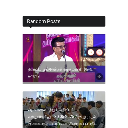
Random Posts
திராவிட முன்னேற்றக் கழகமகளிர் அணி
மாநாடு
அரசு கலை மற்றும் அறிவியல்
கல்லூரிகளிலும் 30.05.2025 அன்று முதல்
இணையதளம் வாயிலாக விண்ணப்பப் பதிவு