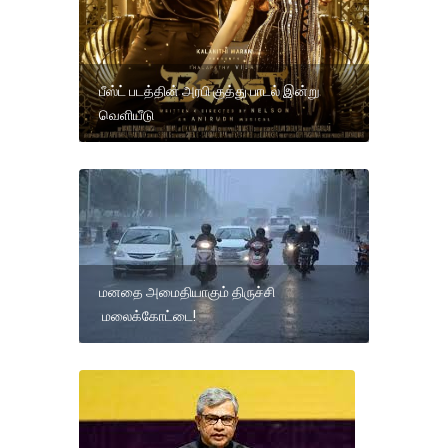
பீஸ்ட் படத்தின் அரபி குத்து பாடல் இன்று
வெளியீடு
மனதை அமைதியாகும் திருச்சி
மலைக்கோட்டை!