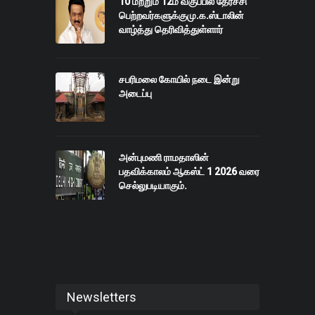
10 மற்றும் 12ம் வகுப்பில் தேர்ச்சி
பெற்றவர்களுக்குமு.க.ஸ்டாலின்
வாழ்த்து தெரிவித்துள்ளார்
சபரிமலை கோயில் நடை இன்று
அடைப்பு
அன்புமணி ராமதாஸின்
பதவிக்காலம் ஆகஸ்ட் 1 2026 வரை
செல்லுபடியாகும்.
Newsletters