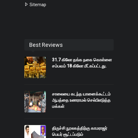
Sitemap
Best Reviews
31.7 கிலோ தங்க நகை கொள்ளை
சம்பவம் 18 கிலோ மீட்கப்பட்டது.
சாலையை கடந்த யானைக்கூட்டம்
ஆபத்தை உணராமல் செல்பிஎடுத்த
மக்கள்
திருச்சி நூலகத்திற்கு காமராஜர்
பெயர் சூட்டப்படும்