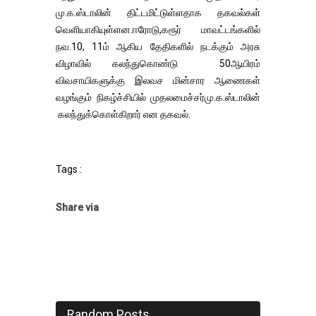
மு.க.ஸ்டாலின் திட்டமிட்டுள்ளதாக தகவல்கள்
வெளியாகியுள்ளன.ஈரோடு,கரூர் மாவட்டங்களில்
நவ.10, 11ம் ஆகிய தேதிகளில் நடக்கும் அரசு
விழாவில் கலந்துகொண்டு 50ஆயிரம்
விவசாயிகளுக்கு இலவச மின்சார ஆணைகள்
வழங்கும் நிகழ்ச்சியில் முதலமைச்சர்மு.க.ஸ்டாலின்
கலந்துக்கொள்கிறார் என தகவல்.
Tags :
Share via
Random Posts