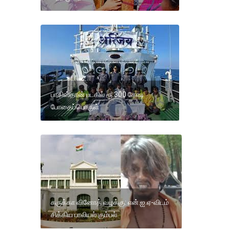
பாகிஸ்தான் படகில் ரூ.300 கோடி
போதைப்பொருள்
கருக்கா வினோத் வழக்கு: என்.ஐ.ஏ-விடம்
சிக்கிய பாலியல் கும்பல்