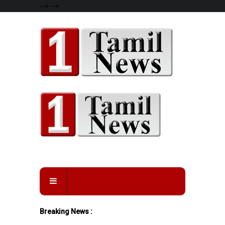
-->
-->
Breaking News :