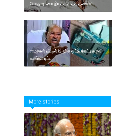
பொதுவுடமை இயக்க மூத்த தலைவர்
ராமதாஸ் வீட்டில் இருந்த ஒட்டு கேட்பு கருவி
கண்டுபிடிப்பு
More stories