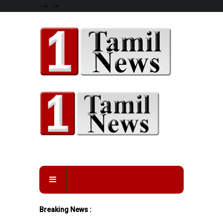
-->
-->
Breaking News :