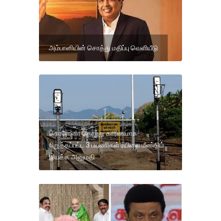
அம்பானியின் சொத்து மதிப்பு வெளியீடு
கொரோனா தொற்று காரணமாக
நிறுத்தப்பட்ட 3 பயணிகள் ரயிலை மீண்டும்
இயக்க அனுமதி