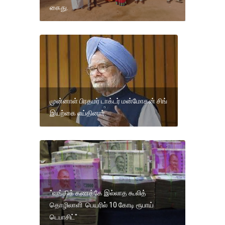
கைது.
முன்னாள் பிரதமர் டாக்டர் மன்மோகன் சிங்
இயற்கை எய்தினார்.
"வங்கிக் கணக்கே இல்லாத கூலித்
தொழிலாளி பெயரில் 10 கோடி ரூபாய்
டெபாசிட்"