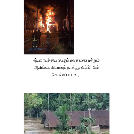
ஷ்யா நடத்திய பெரும் ஏவுகணை மற்றும்
ஆளில்லா விமானத் தாக்குதலில்21 பேர்
கொல்லப்பட்டனர்.