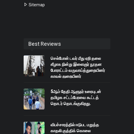
Sitemap
Best Reviews
செல்போன் டவர் மீது ஏறி தலை
கீழாக நின்று இளைஞர் நூதன
போராட்டம் வருவாய்த்துறையினர்
காவல் துறையினர்
பேச்சுவார்த்தையை அடுத்து 4 மணி
நேரத்திற்கு பிறகு போராட்டம்
5ஆம் தேதி ஆளுநர் உரையுடன்
கைவிடப்பட்டது
தமிழக சட்டப்பேரவை கூட்டத்
தொடர் தொடங்குகிறது.
விபச்சாரத்தில் ஈடுபட மறுத்த
காதலி குத்திக் கொலை