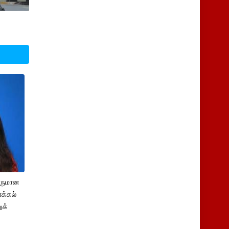
சருமான
க்கல்
ுக்