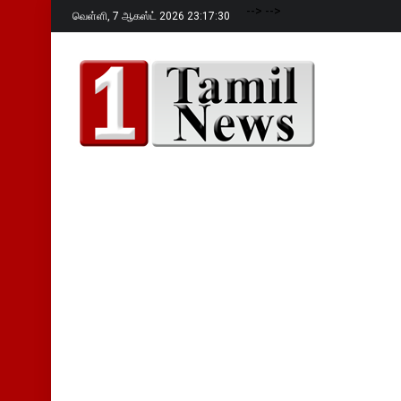
-->
-->
வெள்ளி,
7 ஆகஸ்ட் 2026 23:17:31