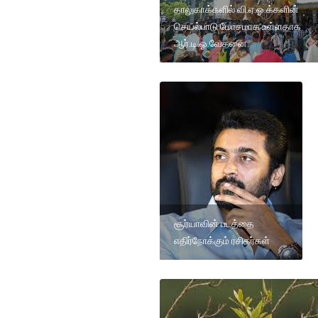
தாலுகாக்களில் வி.ஏ.ஓ.க்களின்
செயல்பாடு மோசமாக உள்ளதாக
ஆர்.டி.ஓ.வேதனை.
சூர்யாவின் படத்தை
எதிர்நோக்கும் ரசிகர்கள்