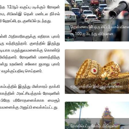
ந்த 12ஆம் வகுப்பு படிக்கும் ரோஷன்
ழமை, சிபிஎஸ்இ தென் மண்டல நீச்சல்
ி ஹோப்லி, தடகுனியில் நடந்தது.
சென்னையில் ஒரு லிட்டர் டீசல் வில
ரூ.100 ஐ கடந்து விற்பனை
்ளி அதிகாரிகளுக்கு எதிராக புகார்
 வந்திருந்தார். குளத்தில் இருந்து
டனடியாக மருத்துவமனைக்கு கொண்டு
ெரிவித்தனர். ரோஷனின் மரணத்திற்கு
என்று உறவினர் சுலேகா ஜமாலு புகார்
் வழக்குப்பதிவு செய்தனர்.
ஏறுமுகத்தில் இன்று தங்கவிலை
ம்பத்தில் இருந்து மின்சாரம் தாக்கி
ர்வாகத்தின் அலட்சியத்தால் ரோஷனின்
டல் பிரேத பரிசோதனைக்காக மைசூர்
ுவமனைக்கு அனுப்பி வைக்கப்பட்டது.
கோவில்பட்டி கோட்டத்திலுள்ள