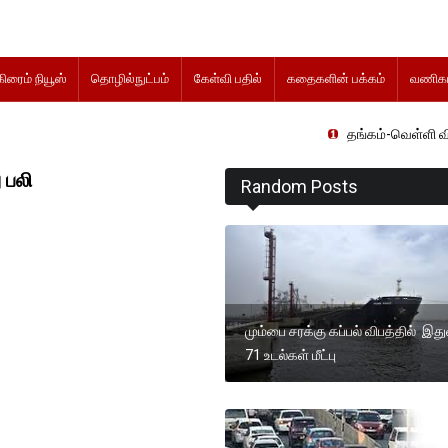
கிரைம் நியூஸ்
தொழில்நுட்பம்
கேள்வி பதில்
கதைகளின் பக்கம்
வணிகம
தங்கம்-வெள்ளி விலை மாற்றமின்ற
ு பலி
Random Posts
மும்பை சரக்கு கப்பல் விபத்தில் இ
71 உடல்கள் மீட்பு