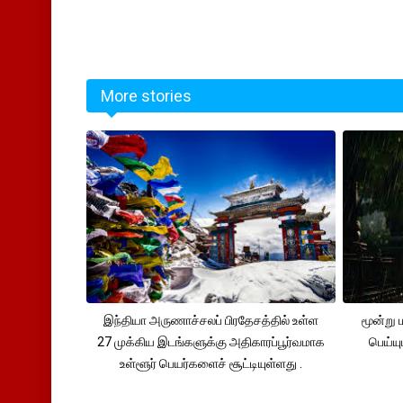
More stories
இந்தியா அருணாச்சலப் பிரதேசத்தில் உள்ள
மூன்று
27 முக்கிய இடங்களுக்கு அதிகாரப்பூர்வமாக
பெய்ய
உள்ளூர் பெயர்களைச் சூட்டியுள்ளது .