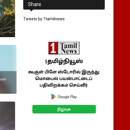
Share
Tweets by 1tamilnews
ியான