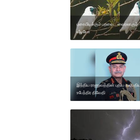
புகைபிடிக்கும் பறவை... வைரலாகும்
வீடியோ
இந்திய ராணுவத்தின் புதிய தளபத
உபேந்திர திவேதி