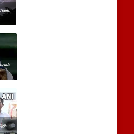
னலோடு
்களால்
ாஜக’ -