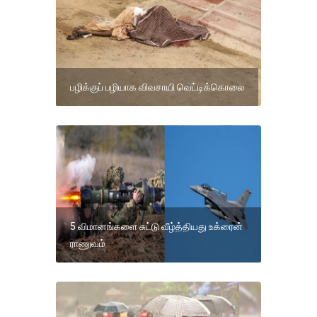
பழிக்குப் பழியாக விவசாயி வெட்டிக்கொலை
5 விமானங்களை சுட்டு வீழ்த்தியது உக்ரைன்
ராணுவம்