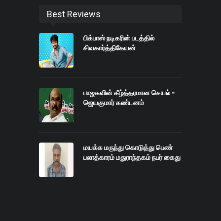
Best Reviews
பிக்பாஸ் நடிகரின் படத்தில்
சிவகார்த்திகேயன்
பாஜகவின் கீழ்த்தரமான செயல் -
ஜெயகுமார் கண்டனம்
மயக்க மருந்து கொடுத்து பெண்
பலாத்காரம் மதுராந்தகம் நபர் கைது