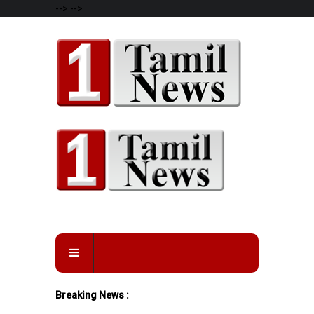
-->
-->
Breaking News :