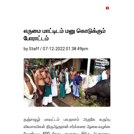
தங்கம்-வெள்ளி விலை மாற்ற
எருமை மாட்டிடம் மனு கொடுக்கும்
போராட்டம்
by Staff / 07-12-2022 01:38:49pm
தஞ்சாவூர் மாவட்டம் பாபநாசம் அருகே கரும்பு
விவசாயிகள் திருஆரூரான் சர்க்கரை ஆலை வழங்க
வேண்டிய 400 கோடி ரூபாயை இந்த ஆலையை