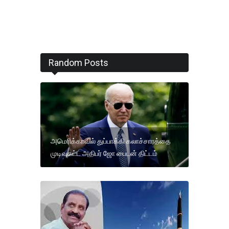
Random Posts
அமெரிக்காவில் துப்பாக்கி கலாச்சாரத்தை
முடிவுகட்ட அதிபர் ஜோ பைடன் திட்டம்