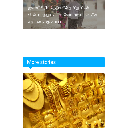
ஜனவரி 9 ,10 தேதிகளில் தமிழ்நாட்டில்
டெல்டா மற்றும் வட கடலோர மாவட்டங்களில்
கனமழைக்கு வாய்ப்பு
More stories