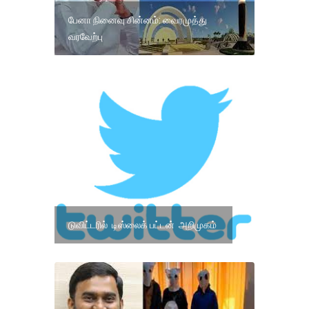
பேனா நினைவு சின்னம்: வைரமுத்து
வரவேற்பு
டுவிட்டரில் டிஸ்லைக் பட்டன் அறிமுகம்