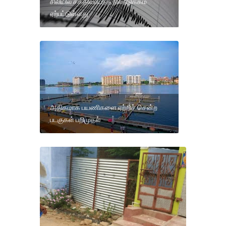
சிலியில் சக்திவாய்ந்த நிலநடுக்கம்
ஏற்பட்டுள்ளது
அதிகமாக பயணிகளை ஏற்றிச் சென்ற
படகுகள் பறிமுதல்