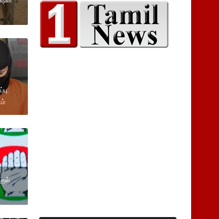
ேஷன்
பு:
ம்
குல்