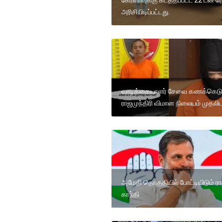
கேரளாவுக்கு கடத்தப்பட்ட 22 டன் ர
அரிசி பிடிப்பட்டது.
வாடிக்கையாளர் சேவை கணக்கெடுப்
ராஜமுந்திரி விமான நிலையம் முதலிட
அமேதி தொகுதியில் போட்டியிடும் ரா
காந்தி