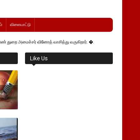
்
விளையாட்டு
சர் வினோத் வாசித்து வருகிறார். �.
Like Us
தா