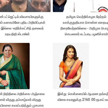
் பட்ஜெட்டில் விவசாயிகளுக்கு
தமிழக வெற்றிக்கழக தேர்தல்
ும் வகையிலோ புதிய அறிவிப்புகள்
வாக்குறுதியாக சொன்ன எதையும
் இல்லை -எதிர்க்கட்சித் தலைவர்
நிறைவேற்றவில்லை.- அதிமுக பொத
உதயநிதி ஸ்டாலின்
செயலாளர் எடப்பாடி பழனிச்சாமி
் நிதிநிலை அறிக்கை-அஞ்சலை
இன்று சென்னையில் ஆபரண தங்கத்
ாள் விருது ,நம்மாழ்வார் விருது
விலை சவரனுக்கு 2160 .00 ரூபாய் உயர
யிகளை கவரப்படுத்தும் முகமாக