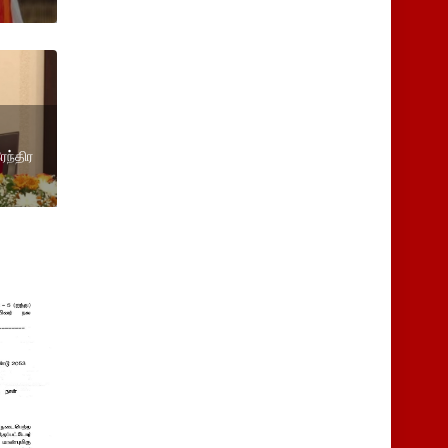
ேந்திர