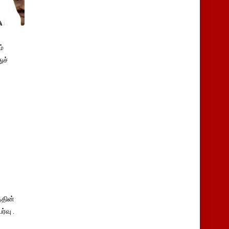
்
ுச்
தின்
்வு .