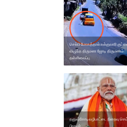
செல்பி மோகத்தால் கல்குவாரி குட்ட
விழுந்த திருமண ஜோடி திருமணம்
தள்ளிவைப்பு.
தனுஷ்கோடிவழிபாட்டை நிறைவு செய்
பிரதமர்