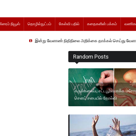
கிரைம் நியூஸ்
தொழில்நுட்பம்
கேள்வி பதில்
கதைகளின் பக்கம்
வணிகம
இன்று வேளாண் நிதிநிலை அறிக்கை தாக்கல் செய்து வேளாண் துறை அமைச்
Random Posts
கருக்கலைப்பு சட்டபூர்வமாக்க மசோ
செனட் சபையில் தோல்வி