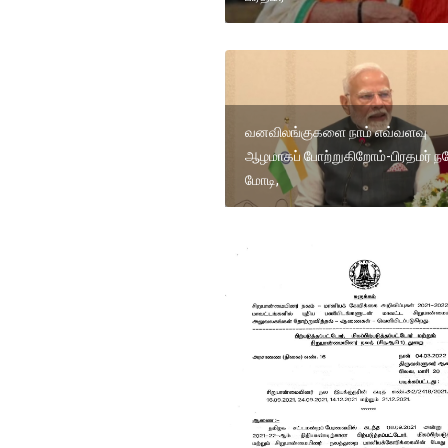
வனவிலங்குகளை நாம் எவ்வளவு
ஆழமாகப் போற்றுகிறோம்-பிரதமர் நர
மோடி,