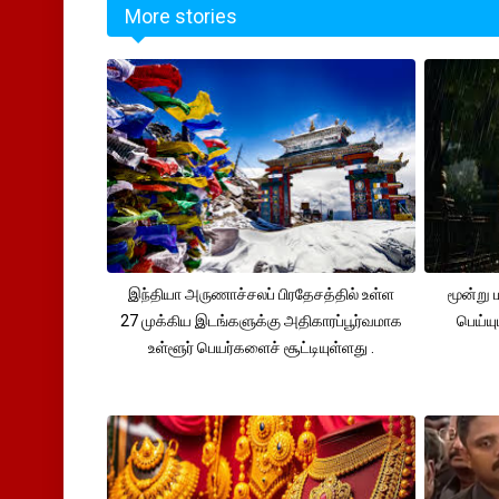
More stories
இந்தியா அருணாச்சலப் பிரதேசத்தில் உள்ள
மூன்று
27 முக்கிய இடங்களுக்கு அதிகாரப்பூர்வமாக
பெய்ய
உள்ளூர் பெயர்களைச் சூட்டியுள்ளது .