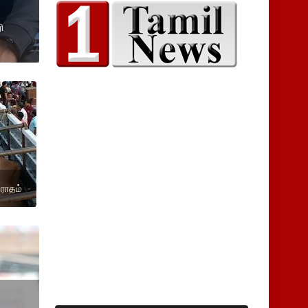
ி
பராதம்