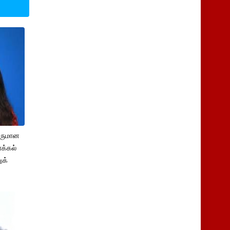
சருமான
க்கல்
ுக்