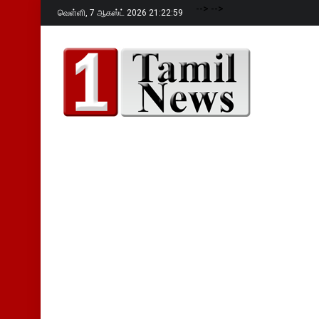
-->
-->
வெள்ளி,
7 ஆகஸ்ட் 2026 21:23:00