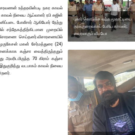
ஜி சரவணன் உத்தரவின்படி நகர காவல்
 காவல் நிலைய ஆய்வாளர் ரபி சுஜின்
புகார் கொடுக்க வந்த மூதாட்டியை
னிப்படை போலீசார் ஆகியோர் நேற்று
தரக்குறைவாகப் பேசிய காவலர்;
ல் சந்தேகத்திற்கிடமான முறையில்
வைரலாகும் வீடியோ
 விசாரணை செய்தனர்.விசாரணையில்
 முருகேசன் மகன் சேர்மத்துரை (24)
னைக்காக கஞ்சா வைத்திருந்ததும்
ு அவரிடமிருந்த 70 கிராம் கஞ்சா
 இதுகுறித்து வடபாகம் காவல் நிலைய
்றனர்.