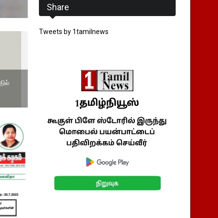
Share
Tweets by 1tamilnews
தில்