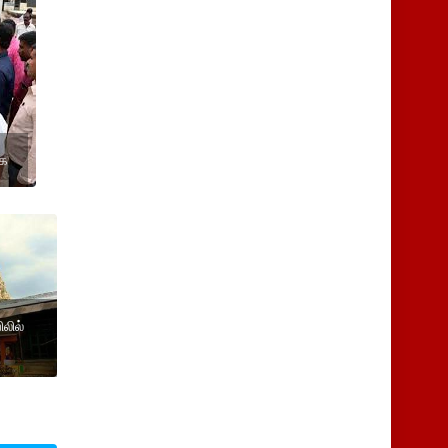
கை
லில்