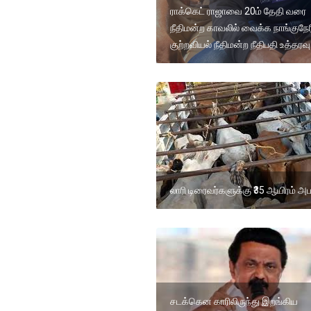
ராக்கெட் ராஜாவை 20ம் தேதி வரை
நீதிமன்ற காவலில் வைக்க நாங்குநேர
குற்றவியல் நீதிமன்ற நீதிபதி உத்தரவு
லாரி டிரைவர்களுக்கு ₹35 ஆயிரம் அ
சடக்கென காரிலிருந்து இறங்கிய