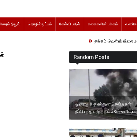
கிரைம் நியூஸ்
தொழில்நுட்பம்
கேள்வி பதில்
கதைகளின் பக்கம்
வணிகம
தங்கம்-வெள்ளி விலை மாற்றமின்றிதொடர்
ல்
Random Posts
மூணாறுக்கு சுற்றுலா சென்ற கார்
தீப்பிடித்து எரிந்ததில் 3 பேர் உயிரிழப்பு