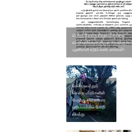
டெங்கு போன்ற விஷகாய்ச்சலை
கட்டுப்படுத்தாத திமுக அரசுக்கு எடப
பழனிசாமி கடும் கண்டனங்கள்!-
மேல்மருவத்தூர்
சென்ற பக்தர்களின்
பேருந்து சாலையோர
புளியமரத்தில் மோதி
விபத்து.