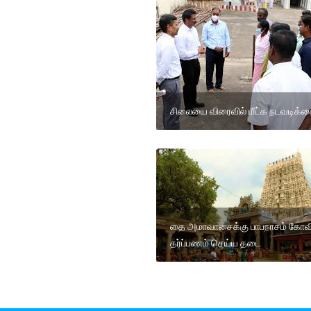
சிலையை விரைவில் மீட்க நடவடிக்
தை அமாவாசைக்கு பாபநாசம் கோவி
தர்ப்பணம் செய்ய தடை