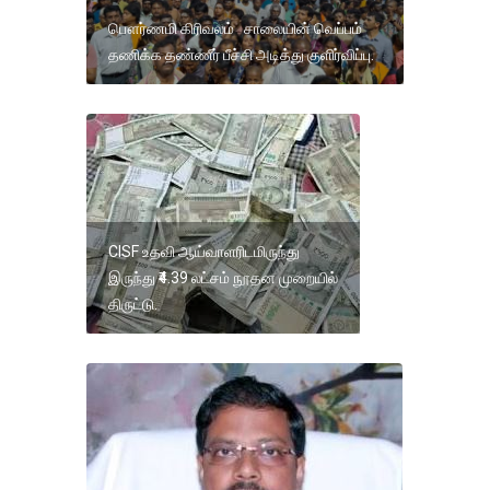
பௌர்ணமி கிரிவலம் சாலையின் வெப்பம்
தணிக்க தண்ணீர் பீச்சி அடித்து குளிர்விப்பு.
CISF உதவி ஆய்வாளரிடமிருந்து
இருந்து ₹4.39 லட்சம் நூதன முறையில்
திருட்டு.