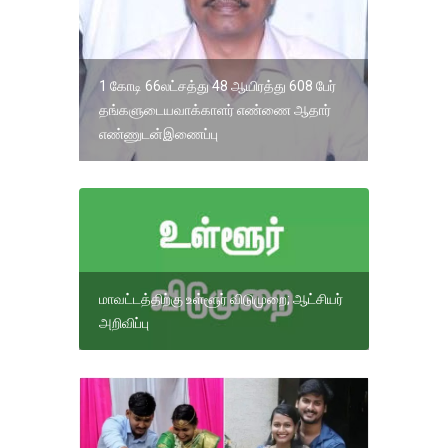
1 கோடி 66லட்சத்து 48 ஆயிரத்து 608 பேர்
தங்களுடையவாக்காளர் எண்ணை ஆதார்
எண்ணுடன்இணைப்பு
மாவட்டத்திற்கு உள்ளூர் விடுமுறை; ஆட்சியர்
அறிவிப்பு