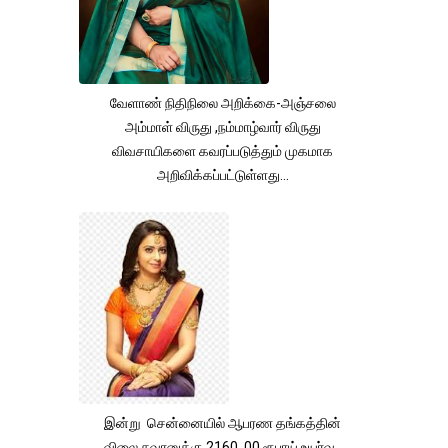
வேளாண் நிதிநிலை அறிக்கை-அஞ்சலை
அம்மாள் விருது ,நம்மாழ்வார் விருது
விவசாயிகளை கவரப்படுத்தும் முகமாக
அறிவிக்கப்பட்டுள்ளது...
இன்று சென்னையில் ஆபரண தங்கத்தின்
விலை சவரனுக்கு 2160 .00 ரூபாய் உயர்வு .