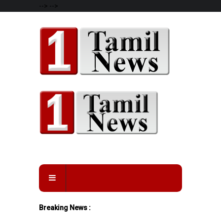
-->
-->
Breaking News :