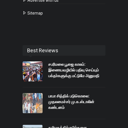
Advertise with us
Sitemap
Best Reviews
சபரிமலை பூஜை காலம்:
இணையவழியில் பதிவு செய்யும்
பக்தா்களுக்கு மட்டுமே அனுமதி
பாபா சித்திக் படுகொலை:
முதலமைச்சர் மு.க.ஸ்டாலின்
கண்டனம்
தமிழகத்தில் ரயில்களை