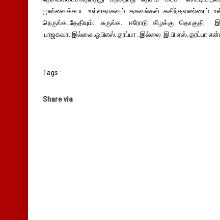
முன்வைக்கபட உள்ளதாகவும் தகவல்கள் கசிந்தவண்ணம் உள
நெருங்க..தேதியும்.. சுருங்க.. ஈரோடு கிழக்கு தொகுதி
பாஜகவா..இல்லை..ஓபிஎஸ்..தரப்பா ..இல்லை இ.பி.எஸ்..தரப்பா என
Tags :
Share via