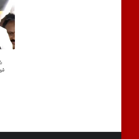
்
ுச்