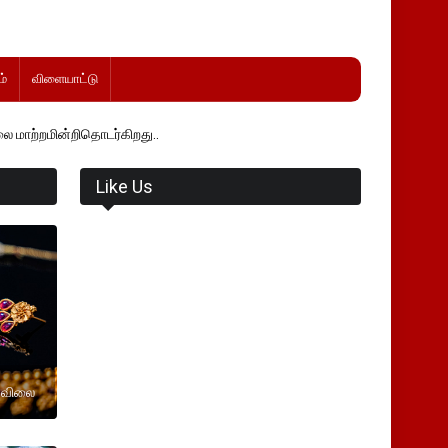
்
விளையாட்டு
தொடர்கிறது..
Like Us
 விலை