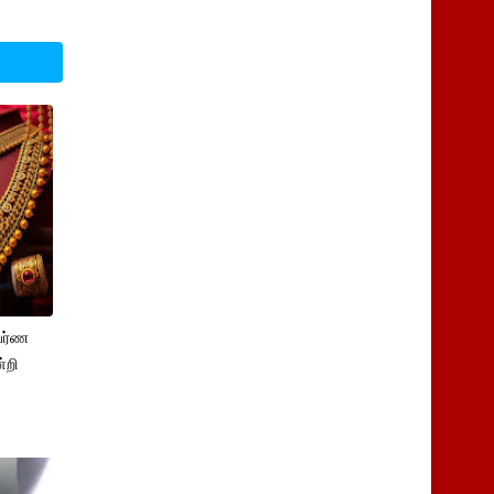
பர்ண
்றி