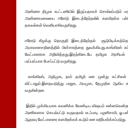
அண்ணா திமுக கூட்டணியில் இருப்பதாகச் சொல்லப்படும் ப
அண்ணாமலையை ஈரோடு இடைத்தேர்தலில் களமிறக்க பல்வே
தகவல்கள் வெளியாகிவருகிறது.
ஈரோடு கிழக்கு தொகுதி இடைத்தேர்தல் சூடுபிடிக்கத்தொட
அமாவாசைதினத்தில் பிரச்சாரத்தை துவக்கியது.காங்கிரஸ் க
வேட்பாளராக அறிவித்தது.இதற்கிடையே தமிழக அரசியல் க
பரப்பரப்பாக பேசப்பட்டு வருகிறது.
காங்கிரஸ், அதிமுக, நாம் தமிழர் என மூன்று கட்சிகள்
விட்டாலும்.இதையடுத்து பாஜக, அமமுக, தேமுதிக ஆகிய 
வருகின்றன.
இதில் முக்கியமாக கவனிக்க வேண்டிய விஷயம் என்னவென்றா
அணிகளாக செயல்பட்டு வருவதால் எடப்பாடி பழனிசாமி, ஓ.பன்
ஆதரவு வேட்பாளரை களமிறக்கக் கூடும் என எதிர்பார்க்கப்படுது.