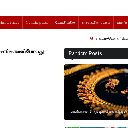
கிரைம் நியூஸ்
தொழில்நுட்பம்
கேள்வி பதில்
கதைகளின் பக்கம்
வணிகம
தங்கம்-வெள்ளி விலை மாற்றமின்றி
 களம்காணப்போவது
Random Posts
சென்னையில் ஆபரணத்தங்கத்தின்