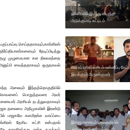
நள்ளிரவில் இடிந்து விழுந்த
அடுக்குமாடி கட்டிடம்
ப்பாய்வு செய்ததாகவும்,காங்கிரஸ்
்ப்தியாளர்களையும் தேடிப்பிடித்து
க்குழு முழுமையான கள நிலவரத்தை
அனுப்பி வைத்ததாகவும் ஒருதகவல்
விக்ரம் ரசிகர்களிடம் மன்னிப்பு கேட்
இயக்குநர் அருண்குமார்
ந்த அலையும் இந்தத்தொகுதியில்
.இளங்கோவனைப் பொறுத்தவரை அவர்
 பண்ணையார் அரசியல் நடத்துவதாகவும்
ான் பாஜக தலைமை அதிமுகவின் இரண்டு
யில் பாஜகவே களமிறங்க வாய்ப்பை
இராஜபாளையம் தொகுதியில்
ங்கிரஸ் தேசிய கட்சி என்பதால்
தாமிரபரணி கூட்டுக்குடி நீர்
வதே காலசிறந்தது என்ற கருத்தும்