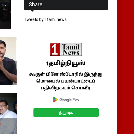
Share
Tweets by 1tamilnews
ட