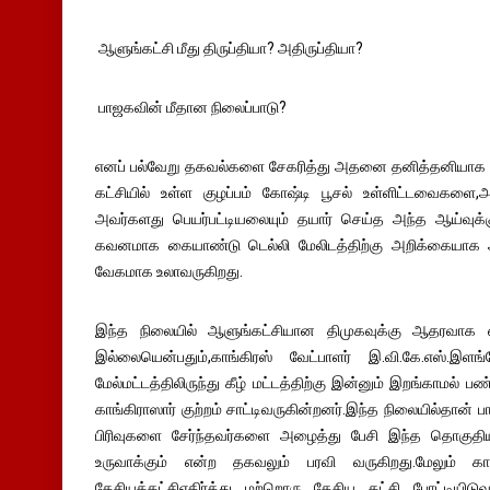
ஆளுங்கட்சி மீது திருப்தியா? அதிருப்தியா?
பாஜகவின் மீதான நிலைப்பாடு?
எனப் பல்வேறு தகவல்களை சேகரித்து அதனை தனித்தனியாக பகு
கட்சியில் உள்ள குழப்பம் கோஷ்டி பூசல் உள்ளிட்டவைகளை,அதிர
அவர்களது பெயர்பட்டியலையும் தயார் செய்த அந்த ஆய்வு
கவனமாக கையாண்டு டெல்லி மேலிடத்திற்கு அறிக்கையாக 
வேகமாக உலாவருகிறது.
இந்த நிலையில் ஆளுங்கட்சியான திமுகவுக்கு ஆதரவாக எ
இல்லையென்பதும்,காங்கிரஸ் வேட்பாளர் இ.வி.கே.எஸ்
மேல்மட்டத்திலிருந்து கீழ் மட்டத்திற்கு இன்னும் இறங்காமல்
காங்கிராஸார் குற்றம் சாட்டிவருகின்றனர்.இந்த நிலையில்த
பிரிவுகளை சேர்ந்தவர்களை அழைத்து பேசி இந்த தொகுதி
உருவாக்கும் என்ற தகவலும் பரவி வருகிறது.மேலும் கா
தேசியக்கட்சிஎதிர்த்து மற்றொரு தேசிய கட்சி போட்டியிடு