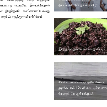
திட்டப்பணியின் துவக்க விழா
்ளன.எது எப்படியோ இடைத்தேர்தல்
 இடைத்தேர்தலில் களம்காணப்போவது
்பதைப்பொறுத்துதான் பார்ப்போம்.
இரத்தம் வதக்கல் செய்வது எப்படி?
சினிமா பாணியில் துரத்திச் சென்று
நடுக்கடலில் 1.2 டன் எடையுள்ள க
போதைப் பொருள் பறிமுதல்