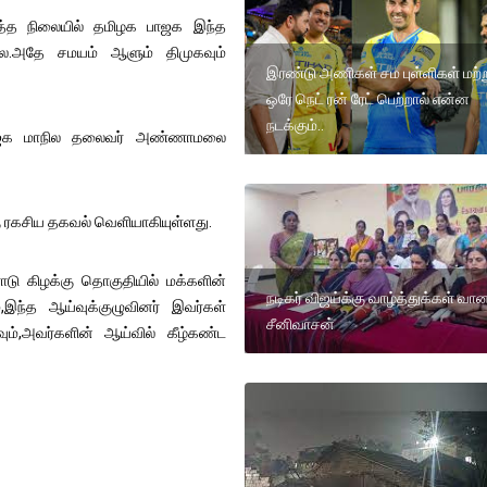
த்த நிலையில் தமிழக பாஜக இந்த
லை.அதே சமயம் ஆளும் திமுகவும்
இரண்டு அணிகள் சம புள்ளிகள் மற்ற
ஒரே நெட் ரன் ரேட் பெற்றால் என்ன
நடக்கும்..
ாஜக மாநில தலைவர் அண்ணாமலை
ரகசிய தகவல் வெளியாகியுள்ளது.
ு கிழக்கு தொகுதியில் மக்களின்
நடிகர் விஜய்க்கு வாழ்த்துக்கள் வா
ந்த ஆய்வுக்குழுவினர் இவர்கள்
சீனிவாசன்
ும்,அவர்களின் ஆய்வில் கீழ்கண்ட