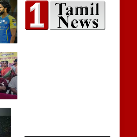
ும்
னதி