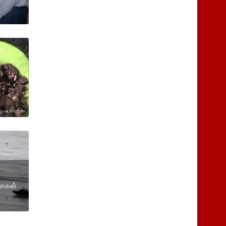
ோகைன்