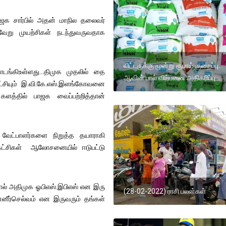
ாஜக சார்பில் அதன் மாநில தலைவர்
று முயற்சிகள் நடந்துவருவதாக
லிட்டருக்கு மூன்று ரூபாய் குறைப்பு...
ங்கிஉள்ளது...திமுக முதலில் தை
ஆவின் பால் விற்பனை அதிகரிப்பு...
ட்சியும் இ.வி.கே.எஸ்.இளங்கோவனை
ளத்தில் பாஜக வைப்பற்றித்தான்
 வேட்பாளர்களை நிறுத்த தயாராகி
கட்சிகள் ஆலோசனையில் ஈடுபட்டு
ல் அதிமுக ஓபிஎஸ்.இபிஎஸ் என இரு
(28-02-2022) ராசி பலன்கள்
னீர்செல்வம் என இருவரும் தங்கள்