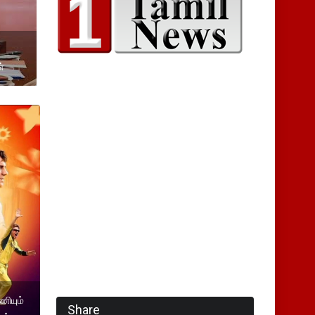
்
ியும்
Share