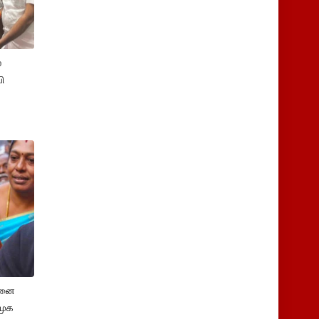
்
ி
சனை
ிமுக