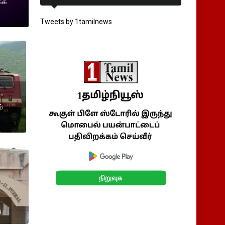
கக்
Tweets by 1tamilnews
்
ு