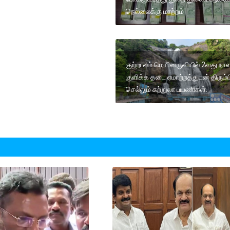
நெல்லைக்கு மாற்றம்
குற்றாலம் மெயினருவியில் 2வது நா
குளிக்க தடை ஏமாற்றத்துடன் திரும்ப
செல்லும் சுற்றுலா பயணிகள்.