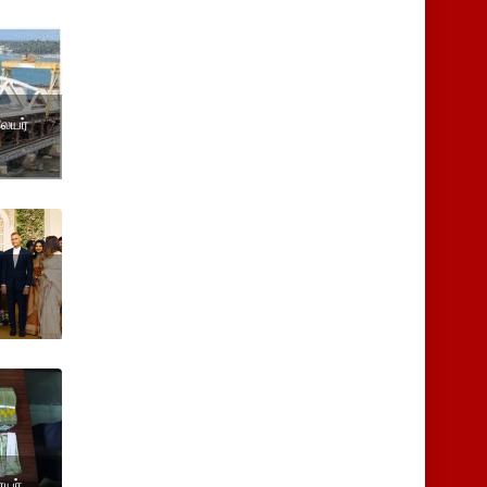
ேயர்
யர்