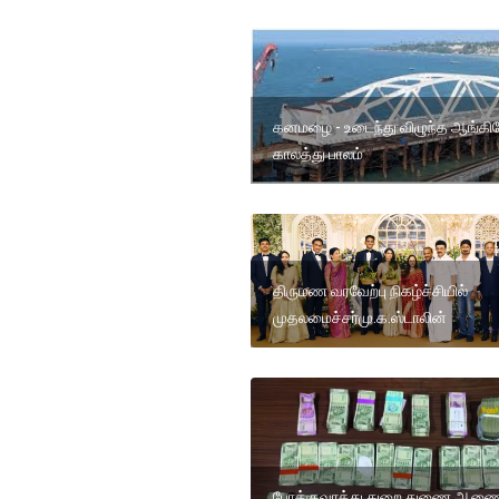
கனமழை - உடைந்து விழுந்த ஆங்கில
காலத்து பாலம்
திருமண வரவேற்பு நிகழ்ச்சியில்
முதலமைச்சர்மு.க.ஸ்டாலின்
போக்குவரத்து துறை துணை ஆணை