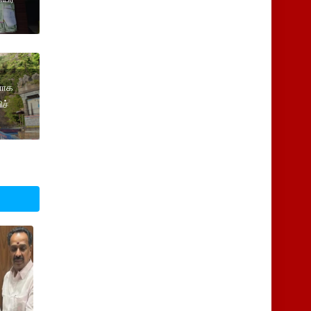
ளாக
ிச்