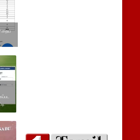
ன்றைய
கப்பட
டி.