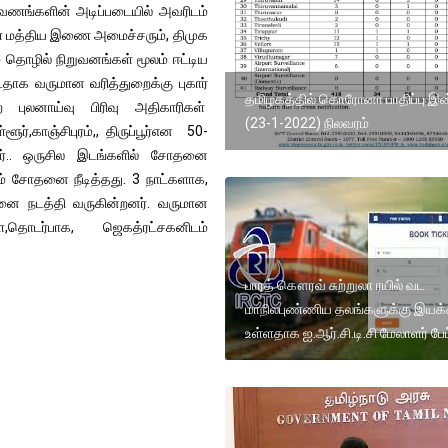
வணங்களின் அடிப்படையில் அவரிடம்
் மத்திய இணை அமைச்சரும், திமுக
் தொழில் நிறுவனங்கள் மூலம் ஈட்டிய
டதாக வருமான வரித்துறைக்கு புகார்
தமிழகத்தில் கொரோனா பாதிப்பு இ
 புலனாய்வு பிரிவு அதிகாரிகள்
(23-1-2022) நிலவரம்
ர்,காஞ்சிபுரம்,, திருப்பூர்என 50-
னர்.. ஒருசில இடங்களில் சோதனை
ும் சோதனை நீடித்தது. 3 நாட்களாக,
தனை நடத்தி வருகின்றனர். வருமான
தொடர்பாக, ஜெகத்ரட்சகனிடம்
பாரத் கௌரவ் சுற்றுலா ரயில் வட
மாநிலபுண்ணிய தலங்களுக்கு இயக்
உள்ளதாக ஐ.ஆர்.சி.டி.சி மேலாளர் பேட்