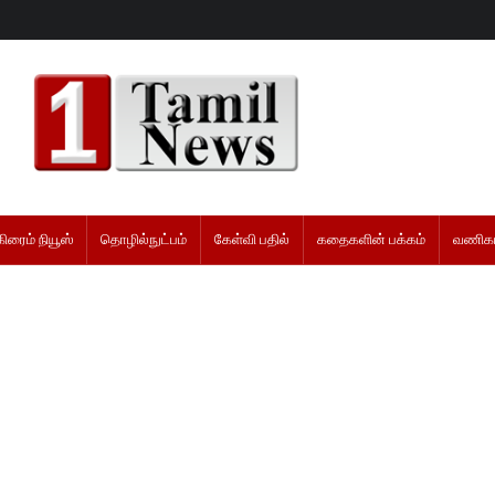
கிரைம் நியூஸ்
தொழில்நுட்பம்
கேள்வி பதில்
கதைகளின் பக்கம்
வணிகம