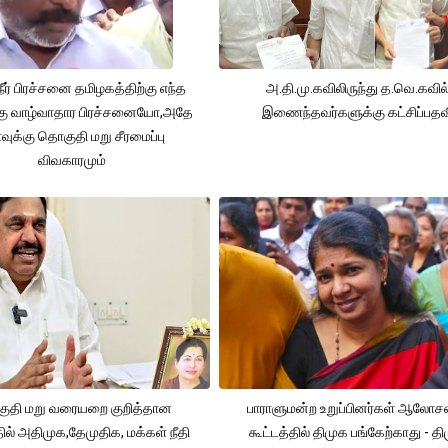
நீர் பிரச்சனை தமிழகத்திற்கு எந்த
அ.தி.மு.கவிலிருந்து த.வெ.கவில
கு வாழ்வாதார பிரச்சனையோ,அதே
இணைந்தவர்களுக்கு கட்சிப்பதவ
ுக்கு தொகுதி மறு சீரமைப்பு
விவகாரமும்
ுதி மறு வரையறை குறித்தான
பாராளுமன்ற உறுப்பினர்கள் ஆலோ
தில் அதிமுக,தேமுதிக, மக்கள் நீதி
கூட்டத்தில் திமுக பங்கேற்காது - த