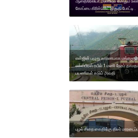
ஆஸ்திரேலியா அணியும் மோதும் உல
கோப்பை கிரிக்கெட் இறுதி போட்டி .
என்ஜின் பழுது காரணமாக மங்களூர்
எக்ஸ்பிரஸ் ரயில் 1 மணி நேரம் தாமதம
பயணிகள் கடும் அவதி
புழல் சிறை கைதிக்கு திடீர் மாரடைப்ப