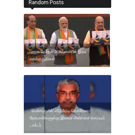
Random Posts
பாஜக தேர்தல் அறிக்கையில் இதர
வாக்குறுதிகள்
பெங்களூரில் வீடு தேடி கொரோனா
நோயாளிகளூக்கு இலவச சிகிச்சை செய்யும்
டாக்டர்