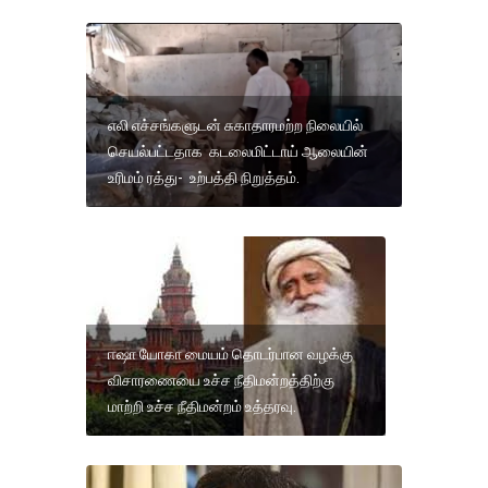
எலி எச்சங்களுடன் சுகாதாரமற்ற நிலையில்
செயல்பட்டதாக கடலைமிட்டாய் ஆலையின்
உரிமம் ரத்து- உற்பத்தி நிறுத்தம்.
ஈஷா யோகா மையம் தொடர்பான வழக்கு
விசாரணையை உச்ச நீதிமன்றத்திற்கு
மாற்றி உச்ச நீதிமன்றம் உத்தரவு.