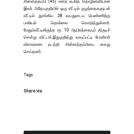
சின்னத்தம்பி (45) என்ற கூலித் தொழிலாளியான
இவர் அதேபகுதியில் ஒரு வீட்டில் குழந்தைகளுடன்
வீட்டில் துாங்கிய 28 வயதுடைய பெண்ணிற்கு
பாலியல் தொல்லை கொடுத்துள்ளார்.
மேலும்வீட்டிலிருந்த ரூ. 10 ஆயிரத்தையும் திருடிச்
சென்று விட்டார்.இதுகுறித்து வாடிப்பட்டி போலீசார்
விசாரணை நடத்தி சின்னத்தம்பியை கைது
செய்தனர்.
Tags :
Share via