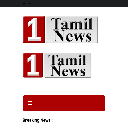
-->
-->
Breaking News :