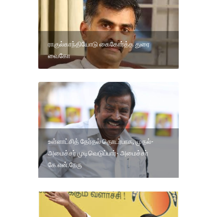
ராகுல்காந்தியோடு கைகோர்த்த துரை
வைகோ
உள்ளாட்சித் தேர்தல் தொடர்பாக, முதல்-
அமைச்சர் முடிவெடுப்பார்- அமைச்சர்
கே.என்.நேரு