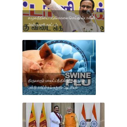
சமூகநீதியை படுகொலை செய்த ஸ்டாலின் -
அன்புமணி காட்டம்
திருவாரூர் மாவட்டத்தில் இருவருக்கு
பன்றி காய்ச்சல் உறுதி-ஆட்சியர்