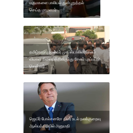
மருமகளை பாலியல் துன்புறுத்தல்
செய்த மாமனார்
தமிழ்நாடு முதல்வர் முக ஸ்டாலின் சேலம்
விமான நிலையத்திலிருந்து சேலம் புறப்பட்டு
சென்றார்..
ஜெயிர் போல்சனரோ திடீர் உடல் நலக்குறைவு
ஆஸ்பத்திரியில் அனுமதி