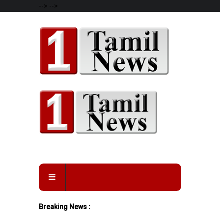
-->
-->
Breaking News :