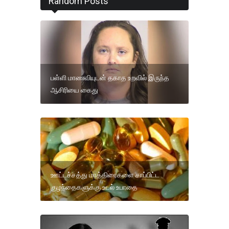
Random Posts
பள்ளி மாணவியுடன் தகாத உறவில் இருந்த
ஆசிரியை கைது
ஊட்டச்சத்து மாத்திரைகளை சாப்பிட்ட
குழந்தைகளுக்கு உடல் உபாதை