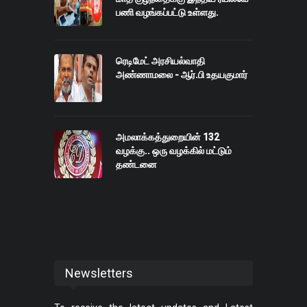
பணி வழங்கப்பட்டு உள்ளது.
ரெடிமேட் அரசியல்வாதி
அண்ணாமலை - ஆர்.பி உதயகுமார்
அமலாக்கத்துறையின் 132
வழக்கு.. ஒரு வழக்கில் மட்டும்
தண்டனை
Newsletters