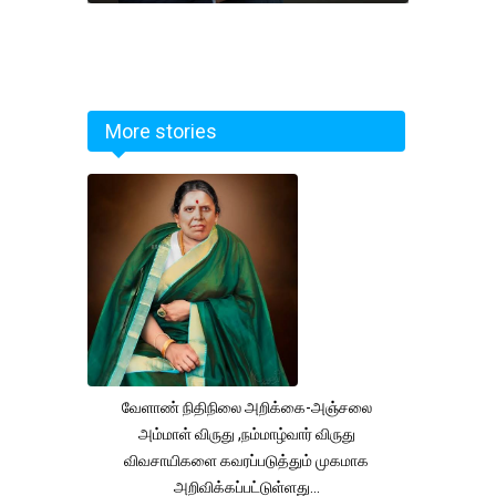
More stories
வேளாண் நிதிநிலை அறிக்கை-அஞ்சலை
அம்மாள் விருது ,நம்மாழ்வார் விருது
விவசாயிகளை கவரப்படுத்தும் முகமாக
அறிவிக்கப்பட்டுள்ளது...