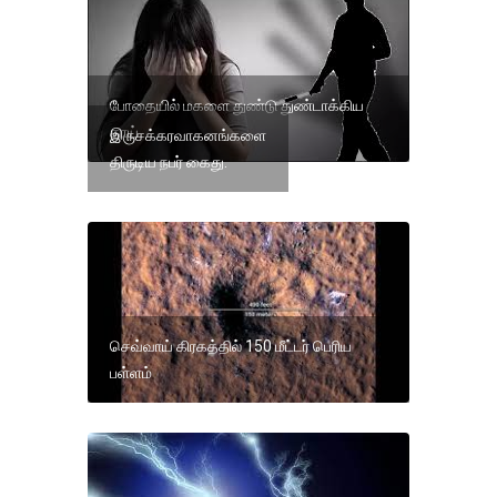
போதையில் மகளை துண்டு துண்டாக்கிய
தாய்
இருசக்கரவாகனங்களை
திருடிய நபர் கைது.
செவ்வாய் கிரகத்தில் 150 மீட்டர் பெரிய
பள்ளம்