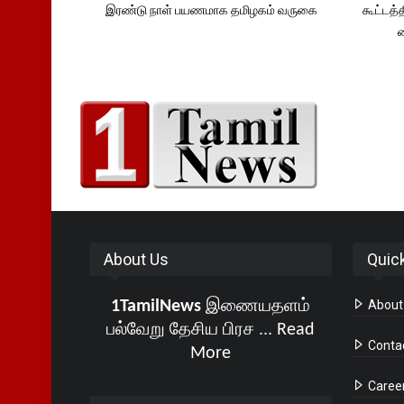
இரண்டு நாள் பயணமாக தமிழகம் வருகை
கூட்டத்
About Us
Quic
1TamilNews
இணையதளம்
About
பல்வேறு தேசிய பிரச ...
Read
Conta
More
Caree