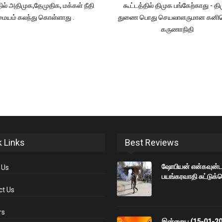
தில் அதிமுக,தேமுதிக, மக்கள் நீதி
கூட்டத்தில் திமுக பங்கேற்காது - த
மையம் கலந்து கொள்ளாது .
துணை பொது செயலாளருமான கனி
கருணாநிதி
k Links
Best Reviews
ஷோபியன் என்கவுன்டர
 Us
பயங்கரவாதி சுட்டு
ct Us
rs
இன்றைய (15-01-202