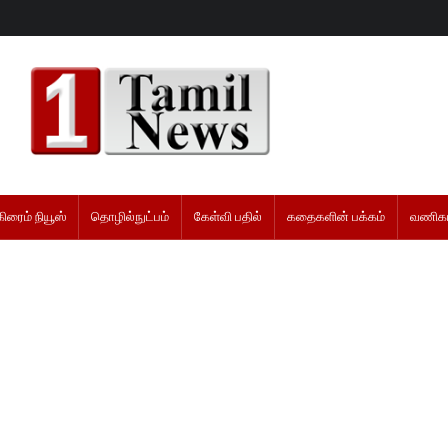
கிரைம் நியூஸ்
தொழில்நுட்பம்
கேள்வி பதில்
கதைகளின் பக்கம்
வணிகம