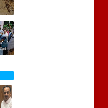
்பட்ட 4
ினர்.