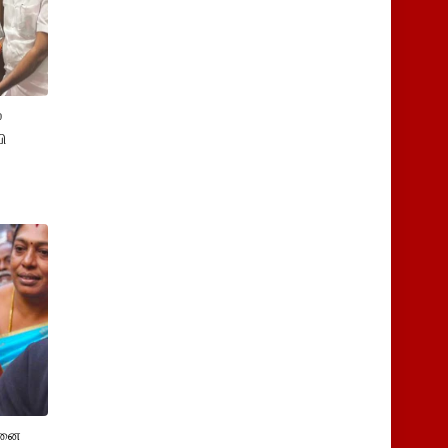
்
ி
சனை