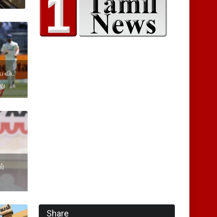
ை விட
து.
ர்
Share