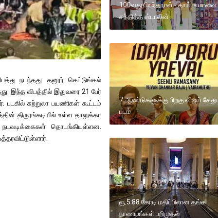
100வது பிறந்தநாள் - தாய்மாமாவை
சந்தித்த ஸ்டாலின்
பத்து நடந்தது. தனூர் கெட்டுங்கல்
து. இந்த விபத்தில் இதுவரை 21 பேர்
7 ஆண்டுகளுக்கு பிறகு விஜய் சேது
னர். படகில் சுற்றுலா பயணிகள் கூட்டம்
படம்
்தின் திருரங்கடியில் உள்ள தாலுக்கா
ை நடவடிக்கைகள் தொடங்கியுள்ளன.
்தரவிட்டுள்ளார்.
ரூ.5.88 கோடி மதிப்பிலான தங்க
நாணயங்கள் பறிமுதல்