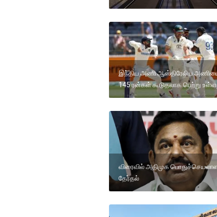
இந்திய அணி ஆஸ்திரேலிய அணிய
145 ரன்கள் கூடுதலாக பெற்று உள்ள
விரைவில் அதிமுக பொதுச்செயலாள
தேர்தல்