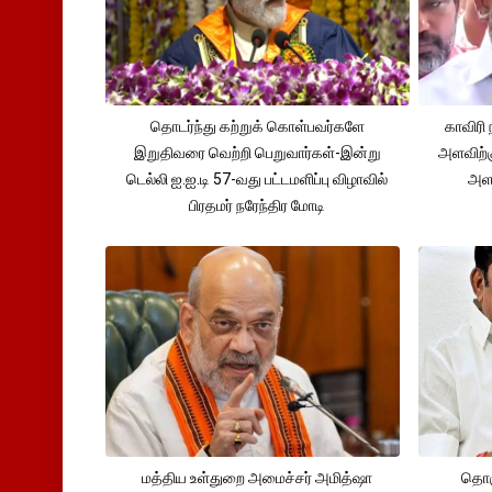
தொடர்ந்து கற்றுக் கொள்பவர்களே
காவிரி 
இறுதிவரை வெற்றி பெறுவார்கள்-இன்று
அளவிற்
டெல்லி ஐ.ஐ.டி 57-வது பட்டமளிப்பு விழாவில்
அளவ
பிரதமர் நரேந்திர மோடி
மத்திய உள்துறை அமைச்சர் அமித்ஷா
தொக