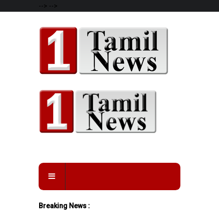
-->
-->
Breaking News :