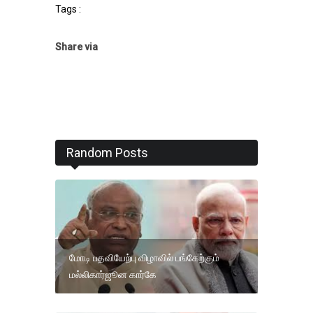
Tags :
Share via
Random Posts
மோடி பதவியேற்பு விழாவில் பங்கேற்கும்
மல்லிகார்ஜூன கார்கே