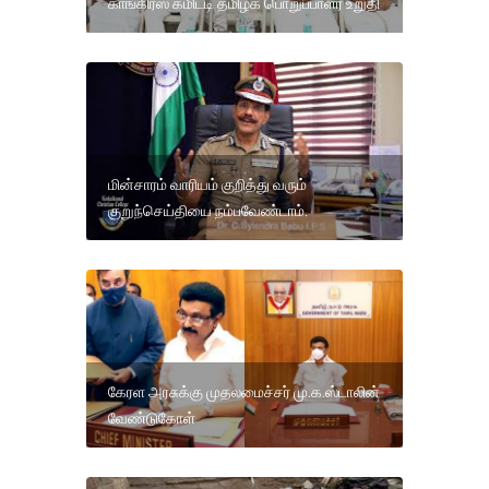
காங்கிரஸ் கமிட்டி தமிழக பொறுப்பாளர் உறுதி
மின்சாரம் வாரியம் குறித்து வரும்
குறுந்செய்தியை நம்பவேண்டாம்.
கேரள அரசுக்கு முதலமைச்சர் மு.க.ஸ்டாலின்
வேண்டுகோள்