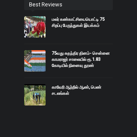
Best Reviews
மலர் கண்காட்சியையொட்டி 75
சிறப்பு பேருந்துகள் இயக்கம்
75வது சுதந்திர தினம்- சென்னை
காமராஜர் சாலையில் ரூ.1.83
கோடியில் நினைவு தூண்
காவேரி ஆற்றில் ஆண், பெண்
சடலங்கள்