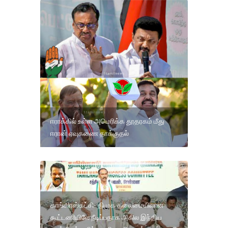
ஈராக்கில் உள்ள அமெரிக்க தூதரகம் மீது
ஈரான் ஏவுகணை தாக்குதல்
காங்கிரஸ்கட்சி- திமுக தலைமையிலான
கூட்டணியிலே நீடிப்பதாக அகில இந்திய