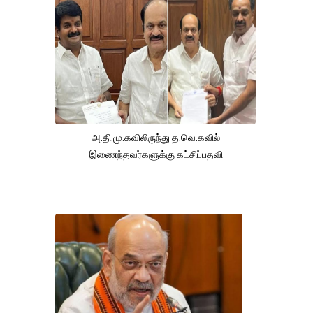
அ.தி.மு.கவிலிருந்து த.வெ.கவில்
இணைந்தவர்களுக்கு கட்சிப்பதவி