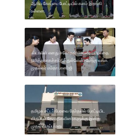
ஆசிய கோப்பை போட்டியில் களம் இறங்கி
உள்ளன.
.ஸ்டாலின் எனது சகோதரர்.அவரை மரியாதை
நிமித்தமாகச்சந்தித்துள்ளேன்.-மேற்கு வங்க
முதல்வர் மம்தா பானர்ஜி
தமிழக சட்டப் பேரவை தோ்தலில் போட்டியிட
விரும்பும் தேமுதிகவினர்களுக்கு இன்று
முதல் விருப்ப மனு