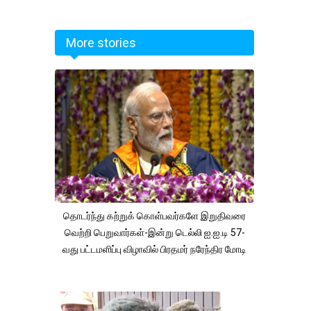
More stories
தொடர்ந்து கற்றுக் கொள்பவர்களே இறுதிவரை
வெற்றி பெறுவார்கள்-இன்று டெல்லி ஐ.ஐ.டி 57-
வது பட்டமளிப்பு விழாவில் பிரதமர் நரேந்திர மோடி