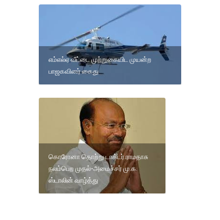
எம்எல்ஏ வீட்டை முற்றுகையிட முயன்ற
பாஜகவினர் கைது
கொரோனா தொற்று டாக்டர்.ராமதாசு
நலம்பெற முதல்-அமைச்சர் மு.க.
ஸ்டாலின் வாழ்த்து