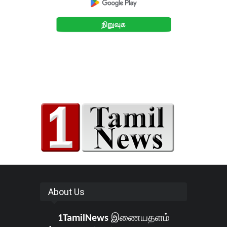
About Us
1TamilNews
இணையதளம்