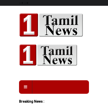
-->
-->
Breaking News :