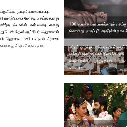
ுளிக்க முயற்சியால் பரபரப்பு.
ூறி ஏமாற்றி பண மோசடி செய்த தனது
100 பெண்களை பலாத்காரம் செய்து
ேர்ந்த ஸ்டாலின் என்பவரை கைது
கொன்று புதைப்பு?.. அதிர்ச்சி தகவல
வயது பெண் தேனி ஆட்சியர் அலுவலகம்
ஆட்சியர் அலுவலக பணியாளர்கள் அவரை
வமனைக்கு அனுப்பி வைத்தனர்..
சட்டம் ஒழுங்கு பிரச்சனைகள் ஏதும்
மக்கள் அமைதியாக இணக்கமாக
வாழ்கிறார்கள்-. முதலமைச்சர் மு க
ஸ்டாலின்.