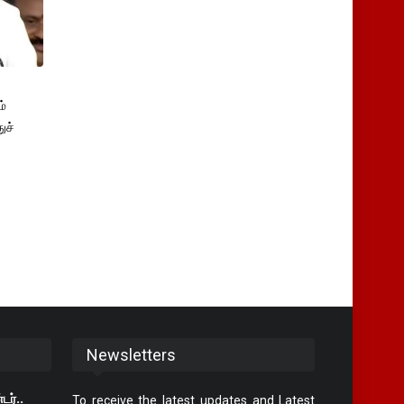
்
ுச்
Newsletters
டர்..
To receive the latest updates and Latest