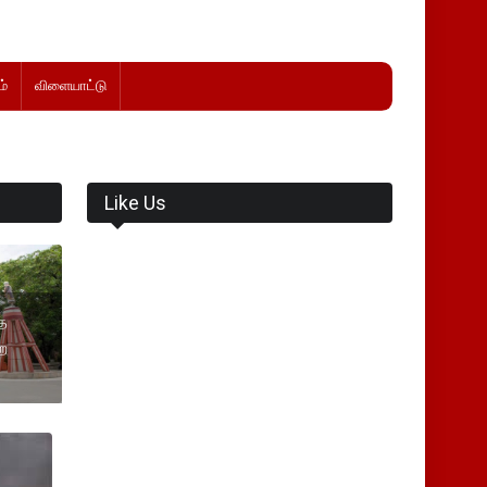
்
விளையாட்டு
Like Us
்த
றை