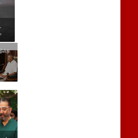
,
்
 இன்றி