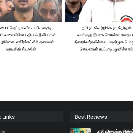
் பட்ஜெட்டில் விவசாயிகளுக்கு
தமிழக வெற்றிக்கழக தேர்தல்
ும் வகையிலோ புதிய அறிவிப்புகள்
வாக்குறுதியாக சொன்ன எதையும
் இல்லை -எதிர்க்கட்சித் தலைவர்
நிறைவேற்றவில்லை.- அதிமுக பொத
உதயநிதி ஸ்டாலின்
செயலாளர் எடப்பாடி பழனிச்சாமி
k Links
Best Reviews
பாதி விலைக்கு சிலிண்
 Us