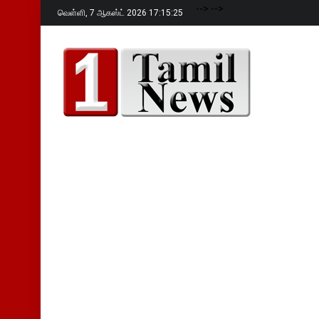
-->
-->
வெள்ளி,
7 ஆகஸ்ட் 2026 17:15:26