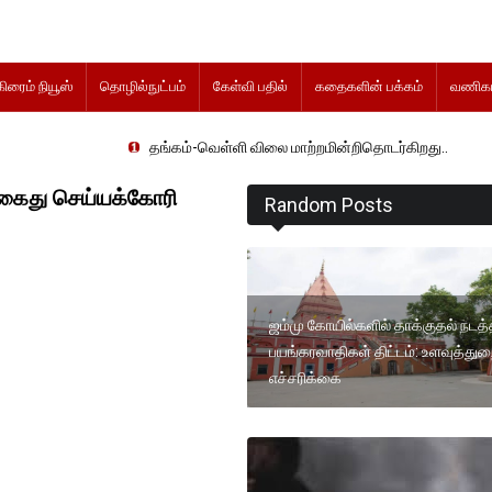
கிரைம் நியூஸ்
தொழில்நுட்பம்
கேள்வி பதில்
கதைகளின் பக்கம்
வணிகம
தங்கம்-வெள்ளி விலை மாற்றமின்றிதொடர்கிறது..
கைது செய்யக்கோரி
Random Posts
ஜம்மு கோயில்களில் தாக்குதல் நடத
பயங்கரவாதிகள் திட்டம்: உளவுத்து
எச்சரிக்கை