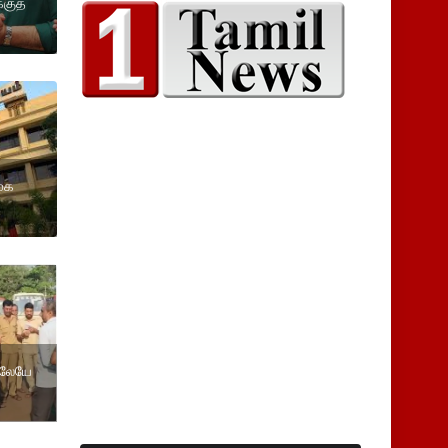
்குத்
முக
திலேயே