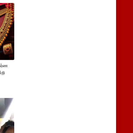
பர்ண
்றி