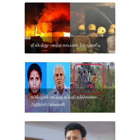
தீ விபத்து- பலத்த காயமடைந்த மூதாட்டி
ரயில் முன் பாய்ந்து தம்பதி தற்கொலை..
அதிர்ச்சி பின்னணி