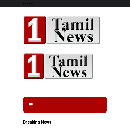
-->
-->
Breaking News :