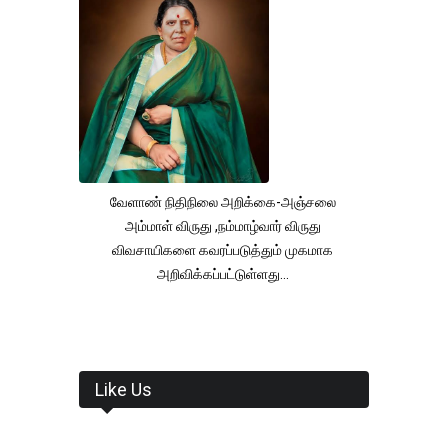
வேளாண் நிதிநிலை அறிக்கை-அஞ்சலை
அம்மாள் விருது ,நம்மாழ்வார் விருது
விவசாயிகளை கவரப்படுத்தும் முகமாக
அறிவிக்கப்பட்டுள்ளது...
Like Us