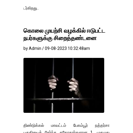
தங்கம்-வெள்ளி
கொலை முயற்சி வழக்கில் ஈடுபட்ட
நபர்களுக்கு சிறைத்தண்டனை
by Admin / 09-08-2023 10:32:48am
திண்டுக்கல் மாவட்டம் பேகம்பூர் நத்தர்சா
பகுதியைச் சேர்ந்த சகோதரர்களான 1. முகமது