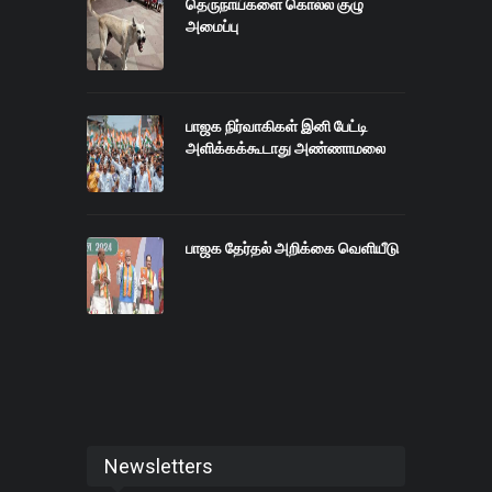
தெருநாய்களை கொல்ல குழு
அமைப்பு
பாஜக நிர்வாகிகள் இனி பேட்டி
அளிக்கக்கூடாது அண்ணாமலை
பாஜக தேர்தல் அறிக்கை வெளியீடு
Newsletters