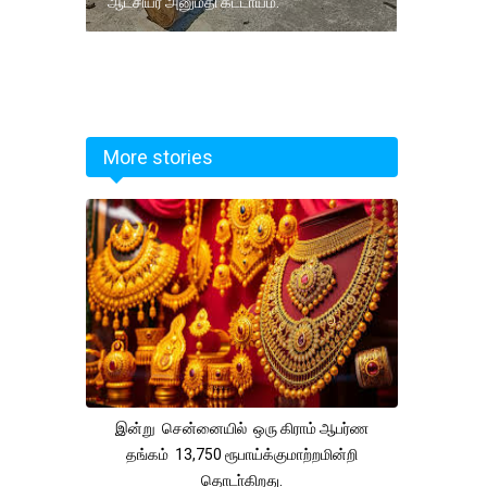
ஆட்சியர் அனுமதி கட்டாயம்.
More stories
இன்று சென்னையில் ஒரு கிராம் ஆபர்ண
தங்கம் 13,750 ரூபாய்க்குமாற்றமின்றி
தொடா்கிறது.