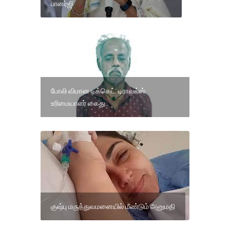
பானர்ஜி
போலி விமான டிக்கெட்: டிராவல்ஸ்
உரிமையாளர் கைது..
குஷ்பு மருத்துவமனையில் மீண்டும் அனுமதி