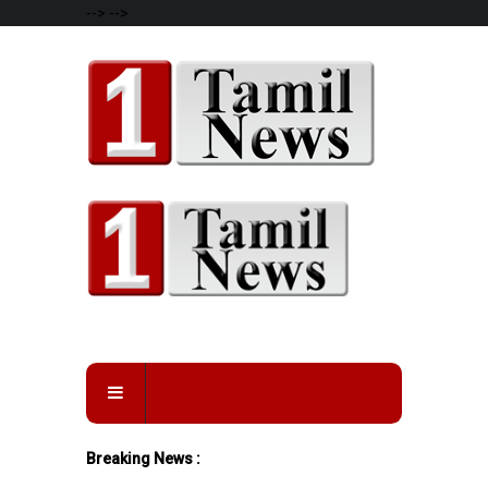
-->
-->
Breaking News :