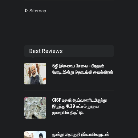
Sitemap
Best Reviews
5ஜி இணைய சேவை - பிரதமர்
மோடி இன்று தொடங்கி வைக்கிறார்
CISF உதவி ஆய்வாளரிடமிருந்து
இருந்து ₹4.39 லட்சம் நூதன
முறையில் திருட்டு.
மூன்று தொகுதி நிர்வாகிகளுடன்