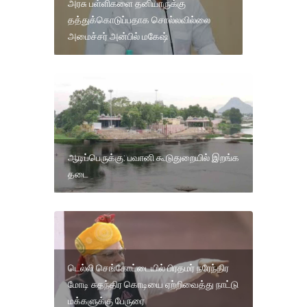
அரசு பள்ளிகளை தனியாருக்கு
தத்துக்கொடுப்பதாக சொல்லவில்லை
அமைச்சர் அன்பில் மகேஷ்
ஆடிப்பெருக்கு: பவானி கூடுதுறையில் இறங்க
தடை
டெல்லி செங்கோட்டையில் பிரதமர் நரேந்திர
மோடி சுதந்திர கொடியை ஏற்றிவைத்து நாட்டு
மக்களுக்கு பேருரை