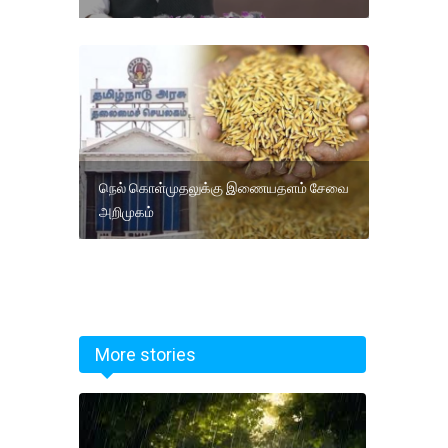
நெல் கொள்முதலுக்கு இணையதளம் சேவை
அறிமுகம்
More stories