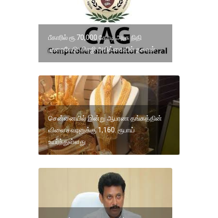
பீகாரில் ரூ.70,000 கோடி அரசு நிதி
முறைகேடு: சிஏஜி அறிக்கையில் தகவல்
சென்னையில் இன்று ஆபரண தங்கத்தின்
விலை சவரனுக்கு 1,160. ரூபாய்
உயர்ந்துள்ளது