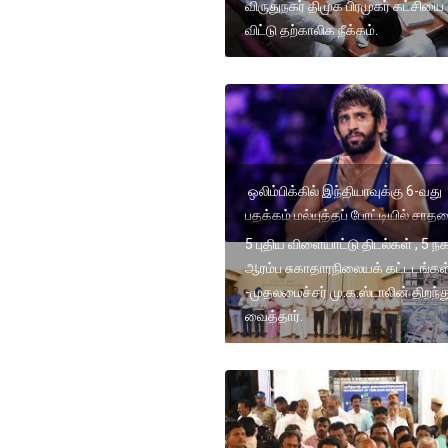
விருதுநகர் திமுக பிரமுகர் கட்சியை
விட்டு தற்காலிக நீக்கம்.
ஒலிம்பிக்கில் இந்தியாவுக்கு 6-வது
பதக்கம் மல்யுத்தப் போட்டியில் சா
5 புதிய விளையாட்டு திடல்கள் , 5 நகர்
ஆரம்ப சுகாதாரநிலையக் கட்டடங்கள
-முதலமைச்சர் மு.க.ஸ்டாலின் திறந்த
வைத்தார்.