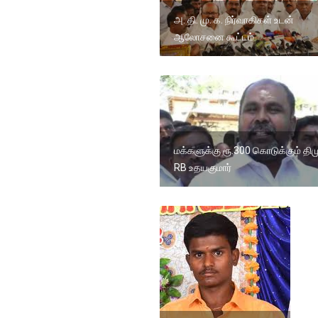
அ. தி. மு. க. நிர்வாகிகள் உடன்
ஆலோசனை கூட்டம்
மக்களுக்கு ரூ.300 கொடுக்கும் திம
RB உதயகுமார்