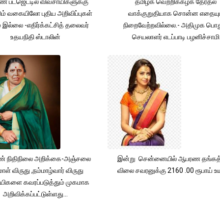
் பட்ஜெட்டில் விவசாயிகளுக்கு
தமிழக வெற்றிக்கழக தேர்தல்
ும் வகையிலோ புதிய அறிவிப்புகள்
வாக்குறுதியாக சொன்ன எதையும
் இல்லை -எதிர்க்கட்சித் தலைவர்
நிறைவேற்றவில்லை.- அதிமுக பொத
உதயநிதி ஸ்டாலின்
செயலாளர் எடப்பாடி பழனிச்சாமி
் நிதிநிலை அறிக்கை-அஞ்சலை
இன்று சென்னையில் ஆபரண தங்கத்
ாள் விருது ,நம்மாழ்வார் விருது
விலை சவரனுக்கு 2160 .00 ரூபாய் உயர
யிகளை கவரப்படுத்தும் முகமாக
அறிவிக்கப்பட்டுள்ளது...