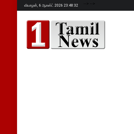
-->
-->
வியாழன்,
6 ஆகஸ்ட் 2026 23:48:33