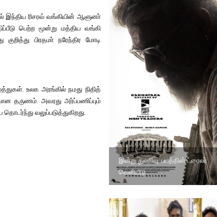
3ல் இந்திய ரிசரவ் வங்கியின் ஆளுனா்
ப்பீடு பெற்ற மூன்று மத்திய வங்கி
ு குறித்து பிரதமா் நரேந்திர மோடி
்த்துகள். உலக அரங்கில் நமது நிதித்
ான தருணம். அவரது அர்ப்பணிப்பும்
தொடர்ந்து வலுப்படுத்துகிறது.
இன்று துணிவு படத்தின் ட்ரைலர்
வெளியீடு