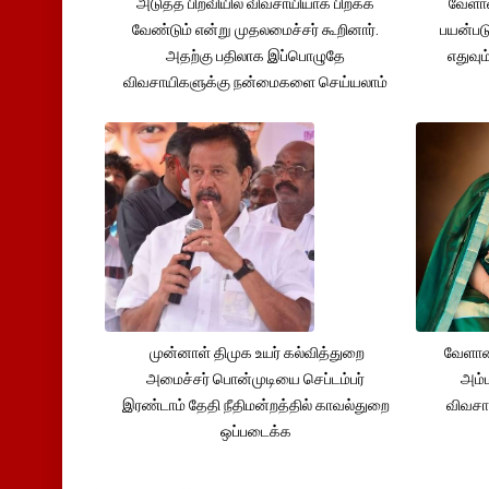
அடுத்த பிறவியில் விவசாயியாக பிறக்க
வேளாண
வேண்டும் என்று முதலமைச்சர் கூறினார்.
பயன்பட
அதற்கு பதிலாக இப்பொழுதே
எதுவும
விவசாயிகளுக்கு நன்மைகளை செய்யலாம்
முன்னாள் திமுக உயர் கல்வித்துறை
வேளாண
அமைச்சர் பொன்முடியை செப்டம்பர்
அம்ம
இரண்டாம் தேதி நீதிமன்றத்தில் காவல்துறை
விவசா
ஒப்படைக்க