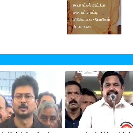
சுடுகாட்டில் ஆட்டோ
டிரைவர் வெட்டி
படுகொலை - போலீசார்
விசாரணை