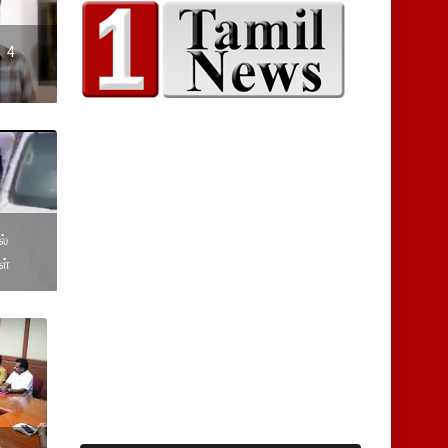
: 4
ல்
ள்