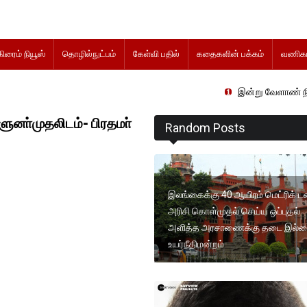
கிரைம் நியூஸ்
தொழில்நுட்பம்
கேள்வி பதில்
கதைகளின் பக்கம்
வணிகம
இன்று வேளாண் நிதிநிலை அறி
ளுனா்முதலிடம்- பிரதமா்
Random Posts
இலங்கைக்கு 40 ஆயிரம் மெட்ரிக் ட
அரிசி கொள்முதல் செய்ய ஒப்புதல்
அளித்த அரசாணைக்கு தடை இல்
உயர்நீதிமன்றம்