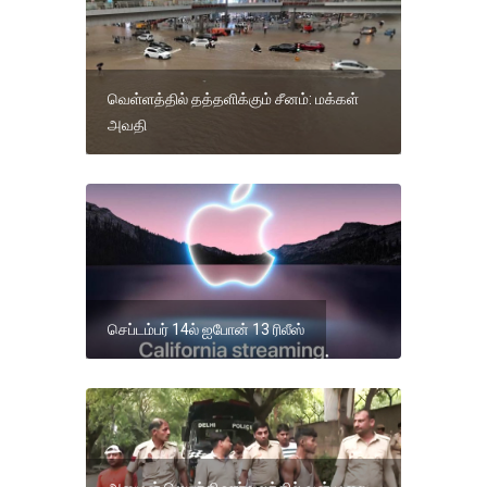
வெள்ளத்தில் தத்தளிக்கும் சீனம்: மக்கள்
அவதி
செப்டம்பர் 14ல் ஐபோன் 13 ரிலீஸ்