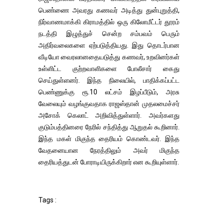
பெண்ணை அவரது கணவர் அடித்து துன்புறுத்தி,
நிர்வாணமாக்கி கிராமத்தில் ஒரு கிலோமீட்டர் தூரம்
நடத்தி இழுத்துச் சென்ற சம்பவம் பெரும்
அதிர்வலைகளை ஏற்படுத்தியது. இது தொடர்பான
வீடியோ வைரலானதையடுத்து கணவர், உறவினர்கள்
உள்ளிட்ட குற்றவாளிகளை போலீசார் கைது
செய்துள்ளனர். இந்த நிலையில், பாதிக்கப்பட்ட
பெண்ணுக்கு ரூ.10 லட்சம் இழப்பீடும், அரசு
வேலையும் வழங்குவதாக ராஜஸ்தான் முதலமைச்சர்
அசோக் கெலாட் அறிவித்துள்ளார். அவர்களது
குடும்பத்தினரை நேரில் சந்தித்து ஆறுதல் கூறினார்.
இந்த மகள் மிகுந்த தைரியம் கொண்டவர். இந்த
வேதனையான நேரத்திலும் அவர் மிகுந்த
தைரியத்துடன் போராடியிருக்கிறார் என கூறியுள்ளார்.
Tags :