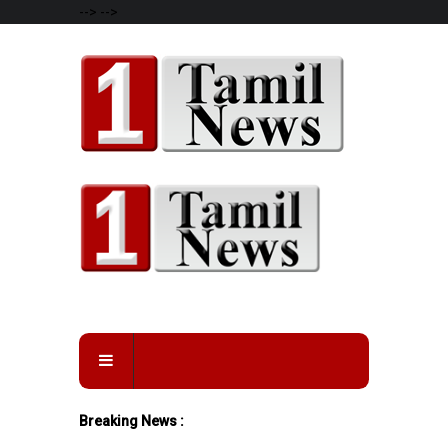
-->
-->
Breaking News :