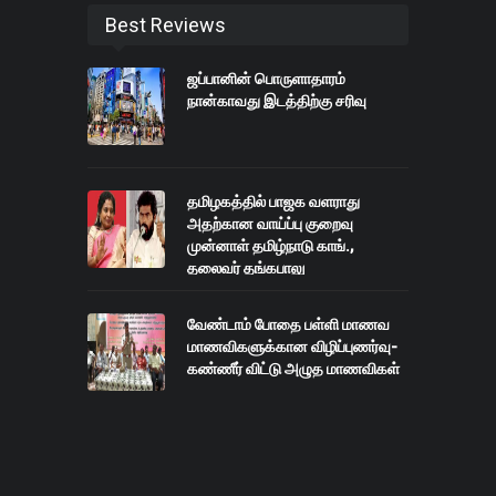
Best Reviews
ஜப்பானின் பொருளாதாரம்
நான்காவது இடத்திற்கு சரிவு
தமிழகத்தில் பாஜக வளராது
அதற்கான வாய்ப்பு குறைவு
முன்னாள் தமிழ்நாடு காங்.,
தலைவர் தங்கபாலு
வேண்டாம் போதை பள்ளி மாணவ
மாணவிகளுக்கான விழிப்புணர்வு-
கண்ணீர் விட்டு அழுத மாணவிகள்