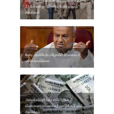
அனுமன் ஜெயந்தி ஊர்வலத்தில் வன்முறை
21 பேர் கைது . இரண்டு பேரில் ஒருவர்
சிக்கினார்
மோடி பதவியேற்பு விழாவில் தேவகவுடா
பங்கேற்கவில்லை
அமைச்சர் பார்த்தா சாட்டர்ஜியிடம்
விசாரணை அமலாக்கத்துறைக்கு 2 நாள்
அவகாசம்