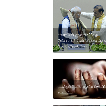
லச்சித் போர்புகானின் 400வது
பிறந்தநாளின் ஆண்டு நிறைவு விழாவ
பிரதமர் நரேந்திர மோடி
டி. கல்லுப்பட்டியில் அழுகிய நிலையி
சடலம் மீட்பு