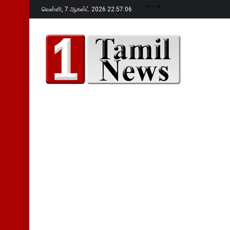
-->
-->
வெள்ளி,
7 ஆகஸ்ட் 2026 22:57:08