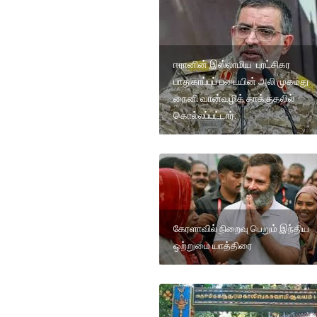
ஈரானின் இஸ்லாமிய புரட்சிகர
பாதுகாப்புப் படையின் அலி முகமது
நைனி வான்வழித் தாக்குதலில்
கொல்லப்பட்டார்.
கேரளாவில் நிறைவு பெறும் இந்திய
ஒற்றுமை யாத்திரை