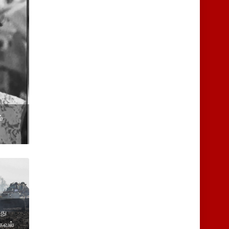
்
து
தகவல்