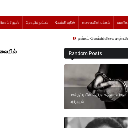
கிரைம் நியூஸ்
தொழில்நுட்பம்
கேள்வி பதில்
கதைகளின் பக்கம்
வணிகம
தங்கம்-வெள்ளி விலை மாற்றமின்றிதொடர்கிறத
ிலையில்
Random Posts
பண்ருட்டியில் அதிரடி கஞ்சா, விஷசா
பறிமுதல்