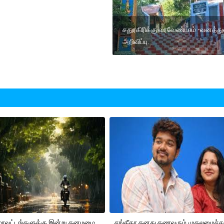
சதுரகிரிக்கு வரவேண்டாம் -வனத்த
அறிவிப்பு.
 மாவட்டங்களுக்கு இன்று கனமழை
சங்கீதா தனது கணவரும் முதலமைச்