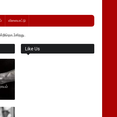
்
விளையாட்டு
ு..
Like Us
ராயம்