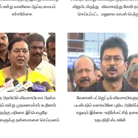
ும் என்று வானிலை ஆய்வு மையம்
விஜயிடமிருந்து விவாகரத்து கோரி தா
எச்சரிக்கை
செய்யப்பட்ட மனுவை வாபஸ் பெற்ற
த பிறவியில் விவசாயியாக பிறக்க
வேளாண் பட்ஜெட்டில் விவசாயிகளுக
ம் என்று முதலமைச்சர் கூறினார்.
பயன்படும் வகையிலோ புதிய அறிவிப்
தற்கு பதிலாக இப்பொழுதே
எதுவும் இல்லை -எதிர்க்கட்சித் தல
ிகளுக்கு நன்மைகளை செய்யலாம்
உதயநிதி ஸ்டாலின்