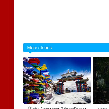
More stories
இந்தியா அருணாச்சலப் பிரதேசத்தில் உள்ள
மூன்று