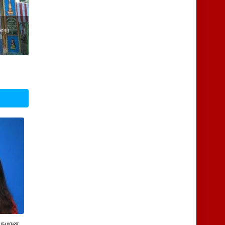
ுறை
சருமான