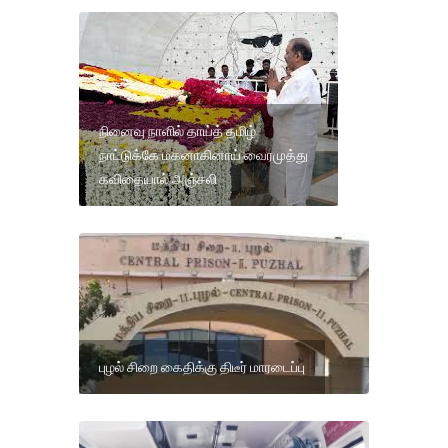
நினைவு நாளில் தாய்த் தமிழ்
நாட்டுக்கே மகனாகினாய் வைரமுத்து
கவிதையால் அஞ்சலி
புழல் சிறை கைதிக்கு திடீர் மாரடைப்பு