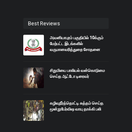
Best Reviews
அவனியாபுரம் பகுதியில் 10க்கும்
மேற்பட்ட இடங்களில்
வருமானவரித்துறை சோதனை
சிறுமியை பாலியல் வன்கொடுமை
செய்த ஆட்டோ டிரைவர்
கழிவுநீர்த்தொட்டி சுத்தம் செய்த
மூன்றுபேர்விஷ வாயு தாக்கி பலி