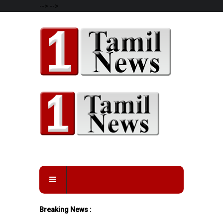
-->
-->
Breaking News :