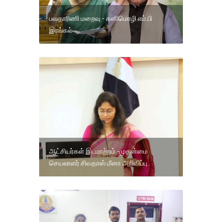
பவதாரிணி மறைவு - கனிமொழி எம்.பி
இரங்கல்
ஆட்சியர்கள் இடமாற்றம் -முதன்மை
செயலாளர் சிவதாஸ் மீனா அறிவிப்பு..