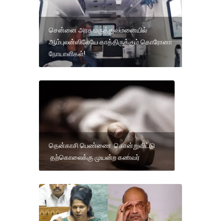
சென்னை அரசு மருத்துவமனையில்
ஆம்புலன்ஸிலேயே காத்திருக்கும் கொரோனா
நோயாளிகள்!
தென்காசி பெண்ணை கொன்றுவிட்டு
தற்கொலைக்கு முயன்ற கணவர்