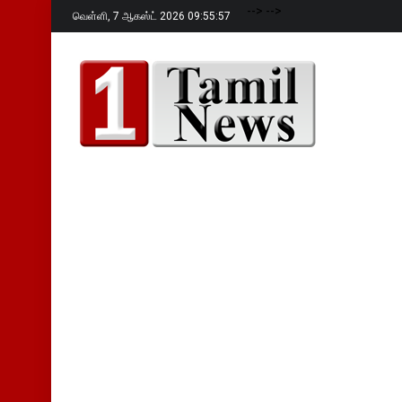
-->
-->
வெள்ளி,
7 ஆகஸ்ட் 2026 09:55:58