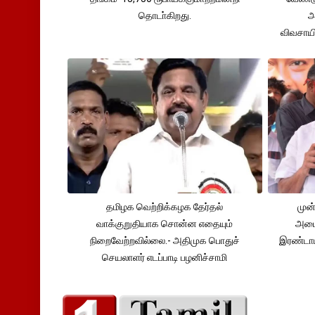
தொடா்கிறது.
அ
விவசாய
தமிழக வெற்றிக்கழக தேர்தல்
முன்
வாக்குறுதியாக சொன்ன எதையும்
அமைச
நிறைவேற்றவில்லை.- அதிமுக பொதுச்
இரண்டாம
செயலாளர் எடப்பாடி பழனிச்சாமி