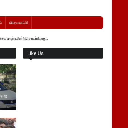
்
விளையாட்டு
தொடர்கிறது..
Like Us
்
டி ஐ