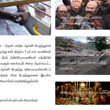
.திமுக மடியில் கணம்.. வழியில்
பயம்.ஜெயக்குமார்
 - தென் மாநில ஆம்னி பேருந்துகள்
ிந்து ஊர் திரும்ப 1 லட்சம் பயணிகள்
ீடீர் அறிவிப்புபயணிகள் மத்தியில்
கும்பக்கரை அருவியில் காட்டாற்று
வசூல் எனக்கூறி சிறை பிடிக்கப்பட்ட
வெள்ளம்
ஆம்னி பேருந்து உரிமையாளர்களிடம்
கூடுதல் அரசு பேருந்துகளை இயக்க
வசங்கர் தெரிவித்துள்ளார்.
பல்வேறு வழக்குகளில் தொடர்புடைய
ரவுடிகள் 2 பேர் கைது.
ைச்சர்.எஸ்.எஸ்.சிவசங்கர்.