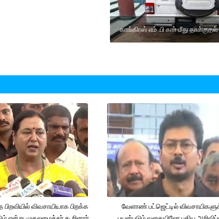
காங்கிரஸ் எம் .பி காா் மீது தாக்குதல்
த பிறவியில் விவசாயியாக பிறக்க
வேளாண் பட்ஜெட்டில் விவசாயிகளுக
ம் என்று முதலமைச்சர் கூறினார்.
பயன்படும் வகையிலோ புதிய அறிவிப்