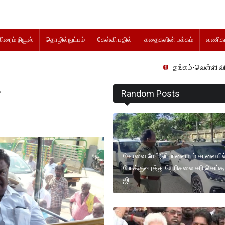
கிரைம் நியூஸ்
தொழில்நுட்பம்
கேள்வி பதில்
கதைகளின் பக்கம்
வணிகம
தங்கம்-வெள்ளி விலை மாற்றமின்றி
க
Random Posts
கோவை மேட்டுப்பாளையம் சாலையில
போக்குவரத்து நெரிசலை சரி செய்த 
ஜி