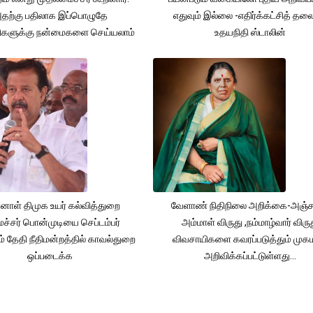
தற்கு பதிலாக இப்பொழுதே
எதுவும் இல்லை -எதிர்க்கட்சித் தல
ிகளுக்கு நன்மைகளை செய்யலாம்
உதயநிதி ஸ்டாலின்
னாள் திமுக உயர் கல்வித்துறை
வேளாண் நிதிநிலை அறிக்கை-அஞ்
்சர் பொன்முடியை செப்டம்பர்
அம்மாள் விருது ,நம்மாழ்வார் விரு
் தேதி நீதிமன்றத்தில் காவல்துறை
விவசாயிகளை கவரப்படுத்தும் முக
ஒப்படைக்க
அறிவிக்கப்பட்டுள்ளது...