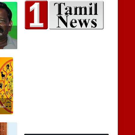
ாக
கள்