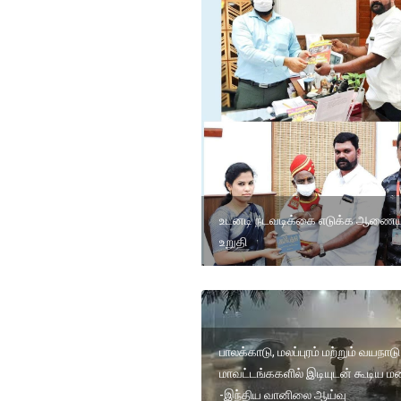
உடனடி நடவடிக்கை எடுக்க ஆணைய
உறுதி
பாலக்காடு, மலப்புரம் மற்றும் வயநாடு
மாவட்டங்ககளில் இடியுடன் கூடிய 
-இந்திய வானிலை ஆய்வு