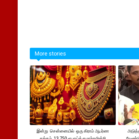
More stories
இன்று சென்னையில் ஒரு கிராம் ஆபர்ண
அடுத்
தங்கம் 13,750 ரூபாய்க்குமாற்றமின்றி
வேண்டு