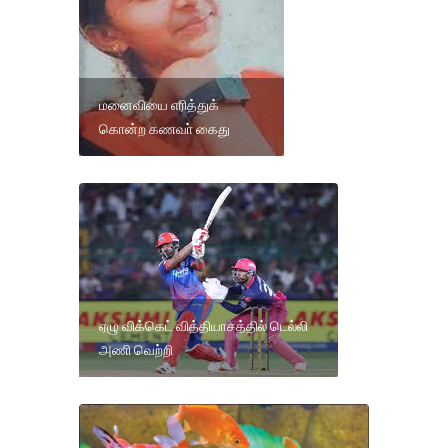
மனைவியை எரித்துக்
கொன்ற கணவா் கைது
ஏழு விக்கெட் வித்தியாசத்தில் டெல்லி
அணி வெற்றி