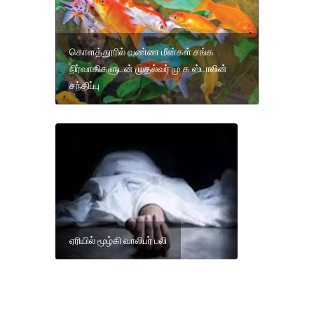
கொளத்தூரில் வண்ண மீன்கள் சங்க
நிர்வாகிகளுடன் முதல்வர் மு.க.ஸ்டாலின்
சந்திப்பு
ஏரியில் மூழ்கி வாலிபர் பலி