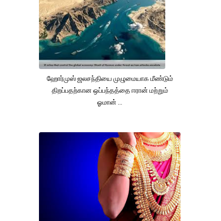
ஹோர்முஸ் ஜலசந்தியை முழுமையாக மீண்டும்
திறப்பதற்கான ஒப்பந்தத்தை ஈரான் மற்றும்
ஓமான் ...