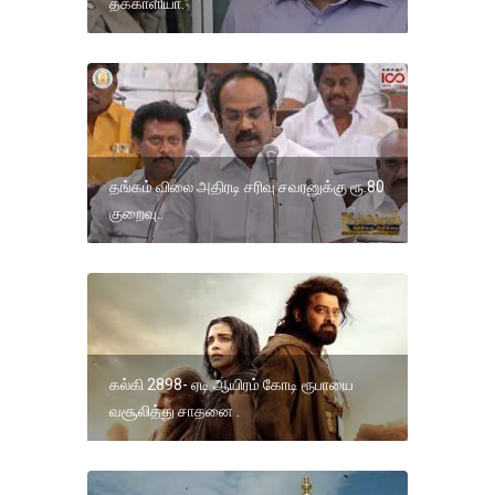
தக்காளியா.
தங்கம் விலை அதிரடி சரிவு சவரனுக்கு ரூ.80
குறைவு..
கல்கி 2898- ஏடி ஆயிரம் கோடி ரூபாயை
வசூலித்து சாதனை .