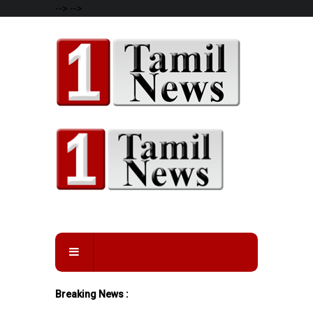
-->
-->
Breaking News :