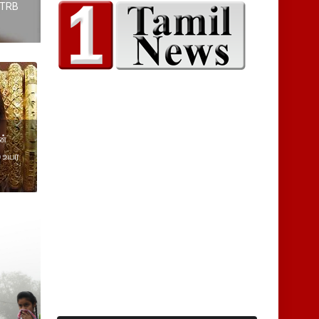
 TRB
ன்
ை உயர