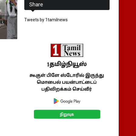
Share
Tweets by 1tamilnews
ும்