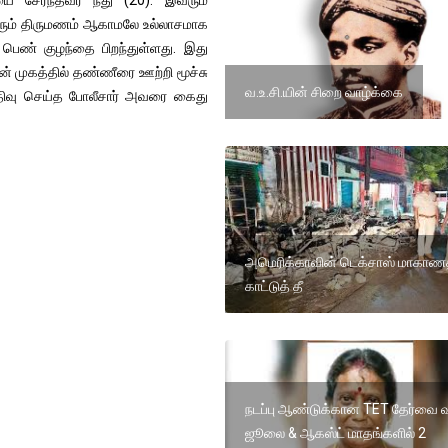
யை சேர்ந்தவர் நீது (20). இவரும்
ுவரும் திருமணம் ஆகாமலே உல்லாசமாக
் பெண் குழந்தை பிறந்துள்ளது. இது
் முகத்தில் தண்ணீரை ஊற்றி மூச்சு
வ.உ.சி.யின் சிறை வாழ்க்கை
திவு செய்த போலீசார் அவரை கைது
அமெரிக்காவின் டெக்சாஸ் மாகாணத
காட்டுத் தீ
நடப்பு ஆண்டுக்கான TET தேர்வை வ
ஜூலை & ஆகஸ்ட் மாதங்களில் 2