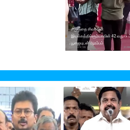
சிறுத்தை சிவாவின்
இயக்கத்தில்சூர்யாவின் 42 வது படம
பூஜையுடன் ஆரம்பம்