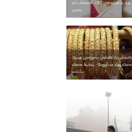
கட்டங்களாக CBT முறையில் நடத்த
முடிவு
ஆயுத பூஜையை முன்னிட்டு பூக்களி
விலை உயர்வு - மேலும் மடங்கு வில
வாய்ப்பு