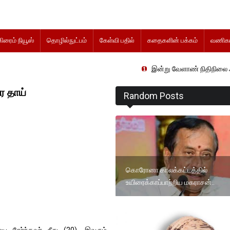
கிரைம் நியூஸ்
தொழில்நுட்பம்
கேள்வி பதில்
கதைகளின் பக்கம்
வணிகம
இன்று வேளாண் நிதிநிலை அறிக்கை தாக்கல
 தாய்
Random Posts
கொரோனா காலக்கட்டத்தில்
உயிரைக்காப்பாற்றிய மகராசன்..