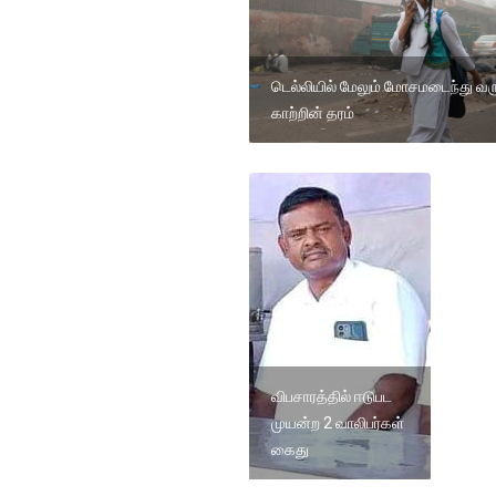
டெல்லியில் மேலும் மோசமடைந்து வர
காற்றின் தரம்
விபசாரத்தில் ஈடுபட
முயன்ற 2 வாலிபர்கள்
கைது