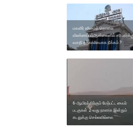
மகளிர் உரிமைத் தொகை
விண்ணப்பம்ஆன்லைனில் சரி பார்க்க
வசதி தற்காலிகமாக நீக்கம்.?
6-ஆயிரத்திற்கும் மேற்பட்ட பைபர்
படகுகள் 2-வது நாளாக இன்றும்
கடலுக்கு செல்லவில்லை.