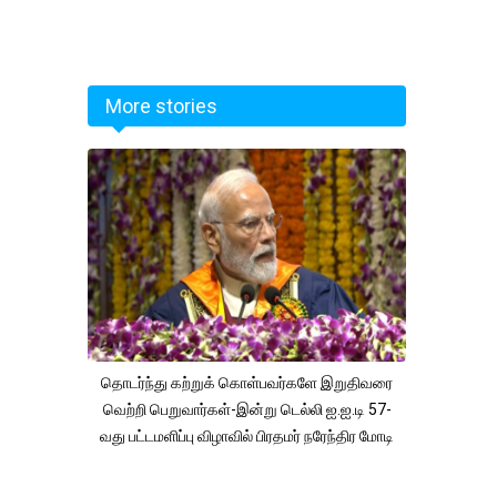
More stories
தொடர்ந்து கற்றுக் கொள்பவர்களே இறுதிவரை
வெற்றி பெறுவார்கள்-இன்று டெல்லி ஐ.ஐ.டி 57-
வது பட்டமளிப்பு விழாவில் பிரதமர் நரேந்திர மோடி