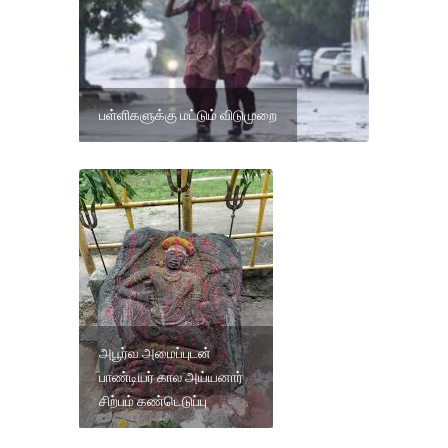
பள்ளிகளுக்கு மட்டும் விடுமுறை
அபூர்வ அமைப்புடன்
பாண்டியர் கால அய்யனார்
சிற்பம் கண்டெடுப்பு