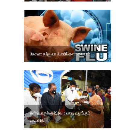
கேரளா சுற்றுலா போறீங்களா கவனம்.
எளியோருக்கு இரவு உணவு வழங்கும்
உதயநிதி!