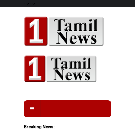
-->
-->
Breaking News :