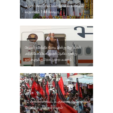
மதுரை மீனாட்சியம்மன் கோவில் உண்டியல்
வருமானம் 1.48 கோடிரூ.
பிரதமர் நரேந்திர மோடி இன்று ஜோர்டான்
,எத்தியோப்பியா ,ஓமன் ஆகிய மூன்று
நாடுகளுக்கு அரசு முறை பயணம்.
12 மீனவர்களையும், படகுகளையும் விரைவில்
விடுவிக்க முதல்வர் கடிதம்