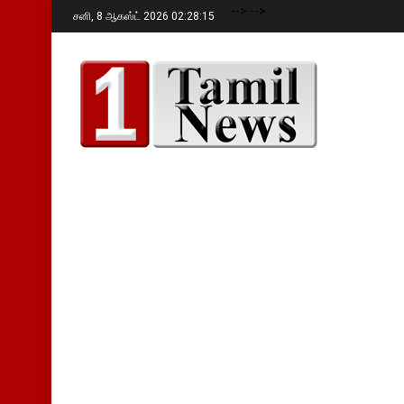
-->
-->
சனி,
8 ஆகஸ்ட் 2026 02:28:16