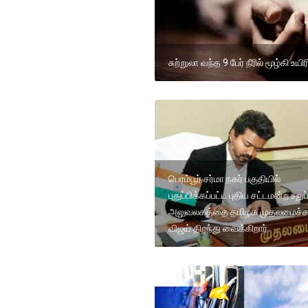
சுற்றுலா வந்த 9 பேர் நீரில் மூழ்கி உயிரி
பெரம்பூர் சர்மா நகர் பகுதியில்
புதுப்பிக்கப்பட்ட புதிய சட்டமன்ற உறுப
அலுவலகத்தை தமிழக முதலமைச்சர
விஜய் திறந்து வைக்கிறார்