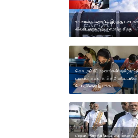
உக்ரைன் எல்லையில் இருந்து படை
விலகியதாக ரஷ்யா ஏமாற்றுகிறது
தொடரும் நீட் மரணங்கள்! தமிழ்நாட்ட
மாணவர்களை காக்க அணியமாவோம்
மே பதினேழு இயக்கம்
பிரதமா்நரேந்திர மோடி பொங்கல் வாழ