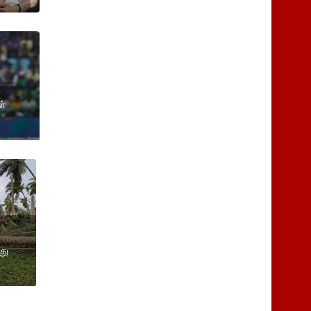
ள்
து