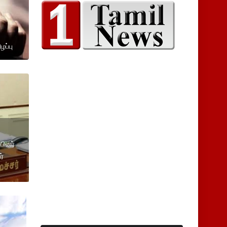
ழப்பு
்பினர்
்