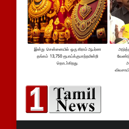
இன்று சென்னையில் ஒரு கிராம் ஆபர்ண
அடுத்
தங்கம் 13,750 ரூபாய்க்குமாற்றமின்றி
வேண்டு
தொடா்கிறது.
அ
விவசாய