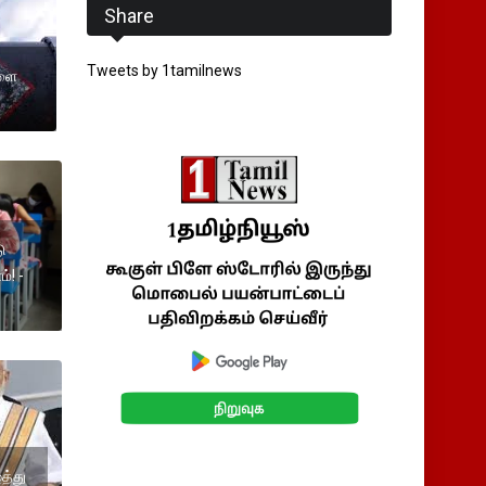
Share
Tweets by 1tamilnews
களை
ு
! -
்த்து