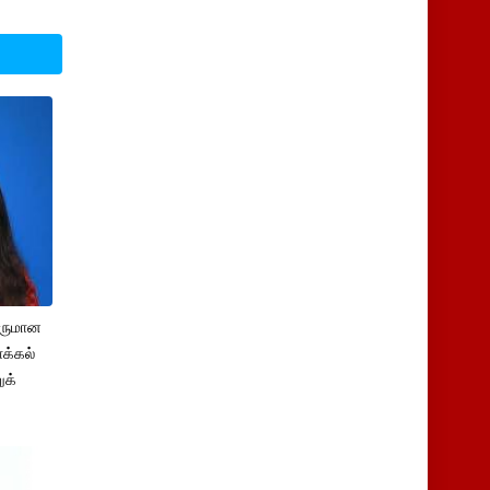
சருமான
க்கல்
ுக்