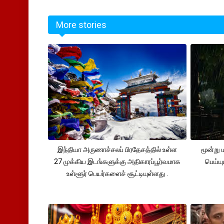
More stories
இந்தியா அருணாச்சலப் பிரதேசத்தில் உள்ள
மூன்று
27 முக்கிய இடங்களுக்கு அதிகாரப்பூர்வமாக
பெய்ய
உள்ளூர் பெயர்களைச் சூட்டியுள்ளது .