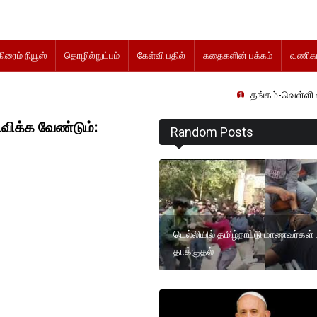
கிரைம் நியூஸ்
தொழில்நுட்பம்
கேள்வி பதில்
கதைகளின் பக்கம்
வணிகம
தங்கம்-வெள்ளி விலை மாற்றமின
ிவிக்க வேண்டும்:
Random Posts
டெல்லியில் தமிழ்நாட்டு மாணவர்கள் 
தாக்குதல்