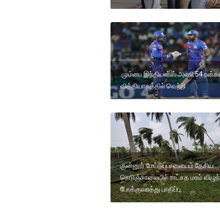
.மும்பை இந்தியன்ஸ் அணி 54 ரன்க
வித்தியாசத்தில் வெற்றி .
குன்னூர் மேட்டுப்பாளையம் தேசிய
நெடுஞ்சாலையில் ராட்சத மரம் விழுந்
போக்குவரத்து பாதிப்பு.