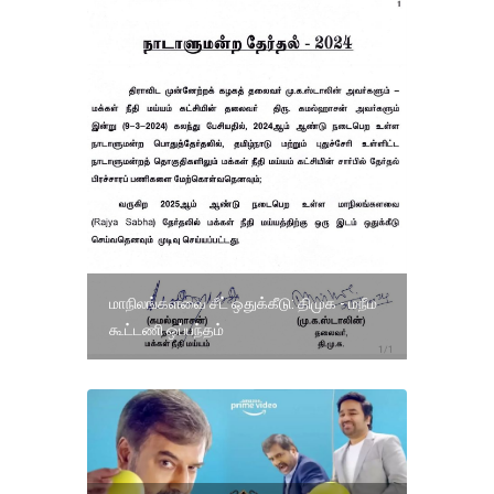
மாநிலங்களவை சீட் ஒதுக்கீடு: திமுக - மநீம
கூட்டணி ஒப்பந்தம்