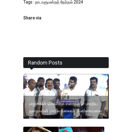
Tags : நாடாளுமன்றத் தேர்தல் 2024
Share via
Random Posts
பாஜகவின் கொள்கை சனாதனம்- பாரதிய
ஜனதாவின் மாநில தலைவர் அண்ணாமலை