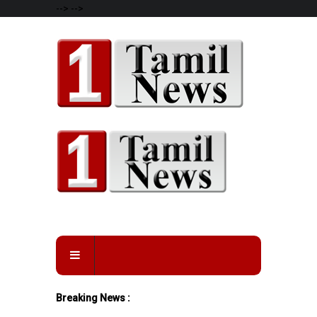
-->
-->
Breaking News :