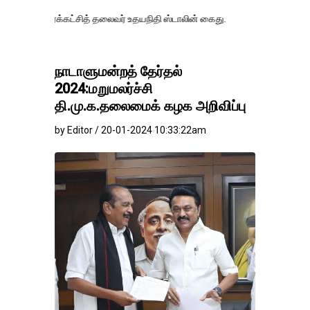
்க்கட்சித் தலைவர் உதயநிதி ஸ்டாலின் கைது.
நாடாளுமன்றத் தேர்தல்
2024:மறுமலர்ச்சி
தி.மு.க.தலைமைக் கழக அறிவிப்பு
by Editor / 20-01-2024 10:33:22am