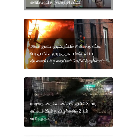
கனிமொழி கருணாநிதி எம்.பி.
அடுக்குமாடி குடியிருப்பில் தீ விபத்து எட்டு
பேர் தப்பிக்க முடிந்ததாக பிலடெல்பியா
தீயணைப்புத்துறையினர் தெரிவித்துள்ளனர்
ராஜஸ்தான்தல்வாண்டி பகுதியில் 3 மாடி
கட்டிடம் இடிந்து விழுந்ததில் 2 பேர்
உயிரிழந்தனர்.