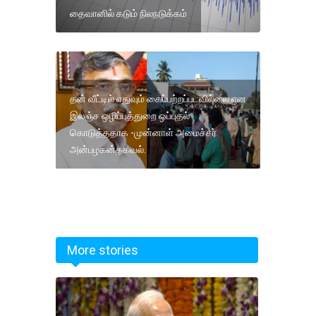
தைவானில் கடும் நிலநடுக்கம்
தன் வீட்டில் எதுவும் கைப்பற்றப்படவில்லை என
இலஞ்ச ஒழிப்புத்துறை ஒப்புதல்
கொடுத்ததாக -முன்னாள் அமைச்சர்
அன்பழகன்தகவல்.
More stories