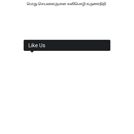
பொது செயலாளருமான கனிமொழி கருணாநிதி
Like Us