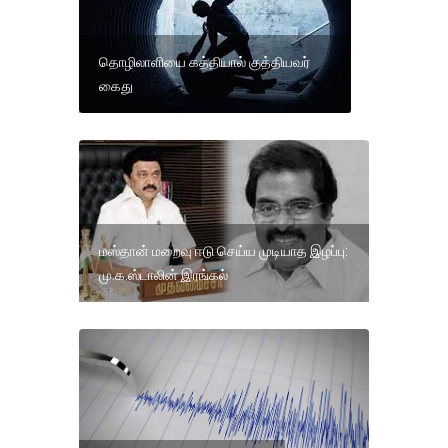
தொழிலாளியை கத்தியால் குத்தியவர்
கைது
மஸ்தான் மறைவு ஈடு செய்ய முடியாத இழப்பு:
மு.க.ஸ்டாலின் இரங்கல்