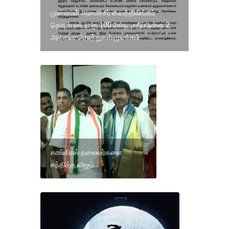
முன்னாள் அமைச்சர் வைத்திலிங்கம்
தொடர்புடைய ரூ.100 கோடி மதிப்பிலான 2
அசையா சொத்துகள் முடக்கம்.
காங்கிரஸ் தலைவர்களை
சந்தித்த விஜய்