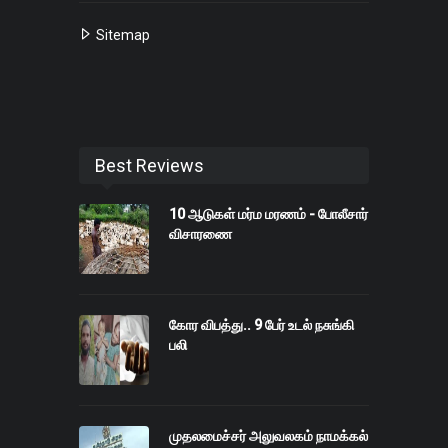
Sitemap
Best Reviews
10 ஆடுகள் மர்ம மரணம் - போலீசார்
விசாரணை
கோர விபத்து.. 9 பேர் உடல் நசுங்கி
பலி
முதலமைச்சர் அலுவலகம் நாமக்கல்