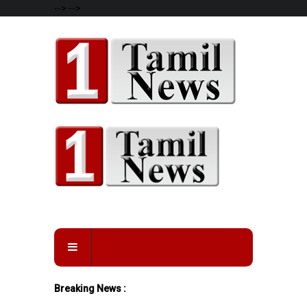
-->
-->
Breaking News :