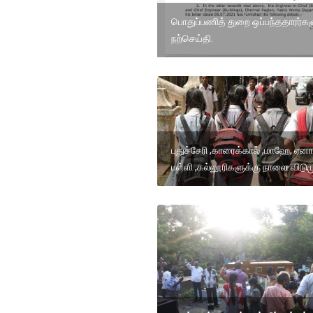
பொதுப்பணித் துறை ஒப்பந்ததாரர்கள
நற்செய்தி.
புதுச்சேரி ,காரைக்கால் ,மாஹே, ஏனா
பள்ளி ,கல்லூரிகளுக்கு நாளை விடு