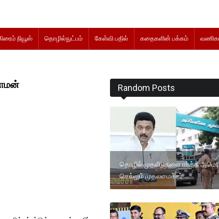
கிரைம் நியூஸ்
தொழில்நுட்பம்
கேள்வி பதில்
கதைகளின் பக்கம்
வணிகம
ராமன்
Random Posts
தொழில் முதலீடுகளை ஈர்க்க அமெர
செல்லும் முதலமைச்சர்