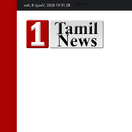
-->
-->
சனி,
8 ஆகஸ்ட் 2026 10:31:29