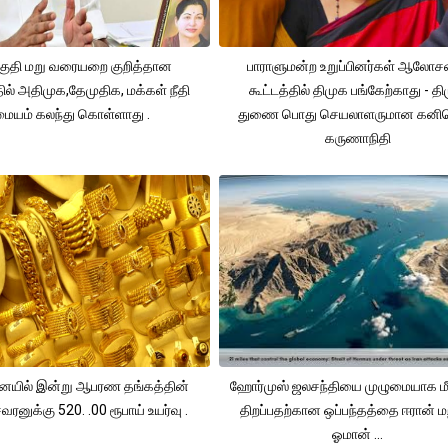
ுதி மறு வரையறை குறித்தான
பாராளுமன்ற உறுப்பினர்கள் ஆலோ
தில் அதிமுக,தேமுதிக, மக்கள் நீதி
கூட்டத்தில் திமுக பங்கேற்காது - த
மையம் கலந்து கொள்ளாது .
துணை பொது செயலாளருமான கனி
கருணாநிதி
யில் இன்று ஆபரண தங்கத்தின்
ஹோர்முஸ் ஜலசந்தியை முழுமையாக மீ
ரனுக்கு 520. .00 ரூபாய் உயர்வு .
திறப்பதற்கான ஒப்பந்தத்தை ஈரான் மற
ஓமான் ...