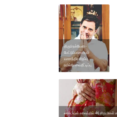
திருநெல்வேலி -
மேட்டுப்பாளையம்
வாராந்திர சிறப்பு
ரயில்சேவைநீட்டிப்பு.
லாக்டவுன் காலத்தில் 46 சிறுமிகள் கர