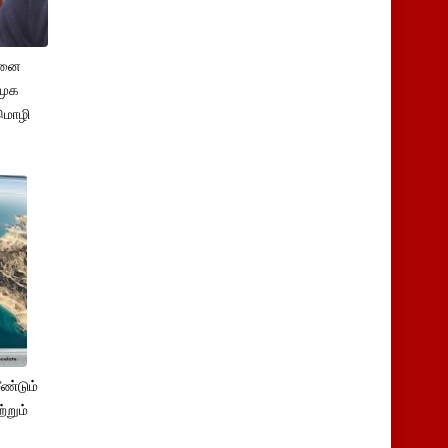
சனை
ிமுக
மொழி
ண்டும்
்றும்