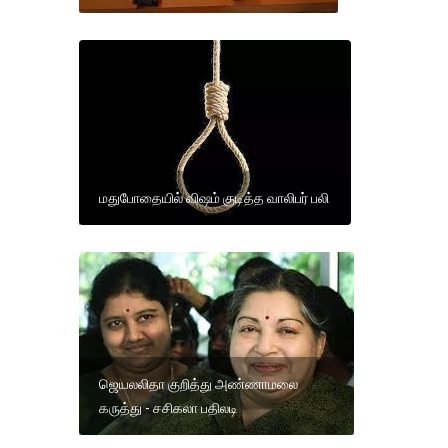
மதுபோதையில் விஷம் குடித்த வாலிபர் பலி
ஜெயலலிதா குறித்து அண்ணாமலை
கருத்து - சசிகலா பதிலடி