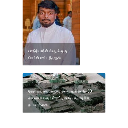
பாதிரியாரின் மேலும் ஒரு
செல்போன் பறிமுதல்.
தேவையான ராணுவ தளவாடங்களில் 60
சதவீதத்தை உள்நாட்டிலேயே தயாரிக்க
நடவடிக்கை