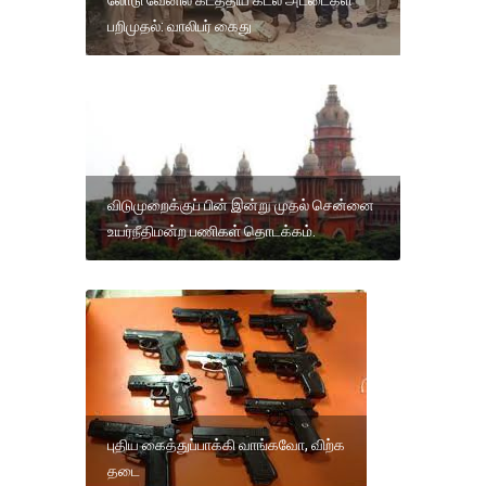
பறிமுதல்: வாலிபர் கைது
விடுமுறைக்குப் பின் இன்று முதல் சென்னை
உயர்நீதிமன்ற பணிகள் தொடக்கம்.
புதிய கைத்துப்பாக்கி வாங்கவோ, விற்க
தடை