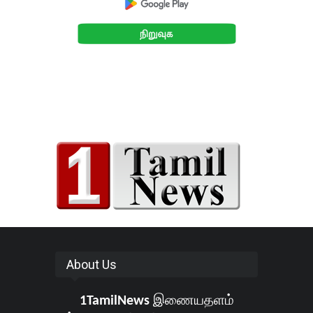
About Us
1TamilNews
இணையதளம்