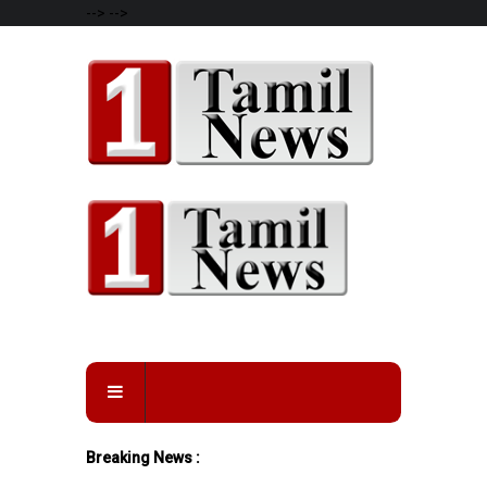
-->
-->
Breaking News :