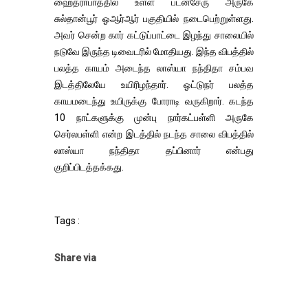
ஹைதராபாத்தில் உள்ள படன்சேரு அருகே
சுல்தான்பூர் ஓஆர்ஆர் பகுதியில் நடைபெற்றுள்ளது.
அவர் சென்ற கார் கட்டுப்பாட்டை இழந்து சாலையில்
நடுவே இருந்த டிவைடரில் மோதியது. இந்த விபத்தில்
பலத்த காயம் அடைந்த லாஸ்யா நந்திதா சம்பவ
இடத்திலேயே உயிரிழந்தார். ஓட்டுநர் பலத்த
காயமடைந்து உயிருக்கு போராடி வருகிறார். கடந்த
10 நாட்களுக்கு முன்பு நார்கட்பள்ளி அருகே
செர்லபள்ளி என்ற இடத்தில் நடந்த சாலை விபத்தில்
லாஸ்யா நந்திதா தப்பினார் என்பது
குறிப்பிடத்தக்கது.
Tags :
Share via