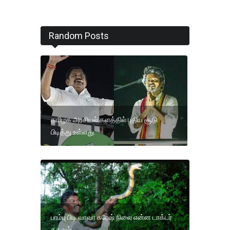
Random Posts
தமிழக அரசியல் களத்தில் புதிய சூடு
பிடித்து உள்ளது.
பாம்பு பிடி வாவா சுரேஷ் நிலை என்ன டாக்டர்
தகவல்