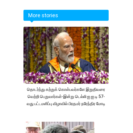
More stories
தொடர்ந்து கற்றுக் கொள்பவர்களே இறுதிவரை
வெற்றி பெறுவார்கள்-இன்று டெல்லி ஐ.ஐ.டி 57-
வது பட்டமளிப்பு விழாவில் பிரதமர் நரேந்திர மோடி