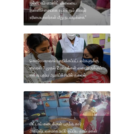
ஜல்லி, எம்-சாண்ட் விலையை
தன்னிச்சையாக உயர்த்தும் கிரஷர்
உரிமையாளர்கள் மீது நடவடிக்கை"
கொரோனாவால் பாதிக்கப்பட்டவர்களுக்கு
வைரஸ் 1 முதல் 2 மாதங்கள் வரைஇருக்கும்
என்று புதிய ஆராய்ச்சியில் தகவல்
மிட்டாய் கடைக்குள் புகுந்த கார் -
அதிர்ஷ்டவசமாக உயிர் தப்பிய தாய் மகன்