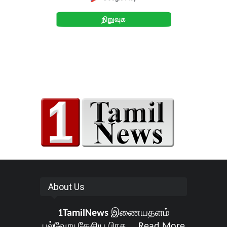
About Us
1TamilNews
இணையதளம்
பல்வேறு தேசிய பிரச ...
Read More