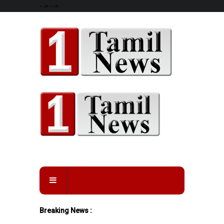
-->
-->
Breaking News :