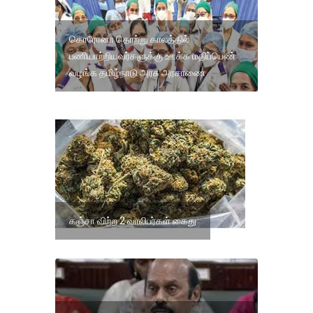
கொரோனா தொற்று காலத்தில்
பணியாற்றியவர்களுக்கு ஊக்க மதிப்பெண்
வழங்க தமிழ்நாடு அரசு அரசாணை
கஞ்சா விற்ற 2 வாலிபர்கள் கைது