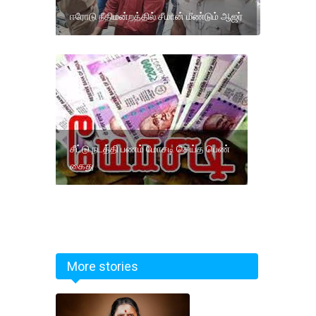
ஈரோடு நீதிமன்றத்தில் சீமான் மீண்டும் ஆஜர்
சீட்டு நடத்தி பணம் மோசடி செய்த பெண்
கைது
More stories