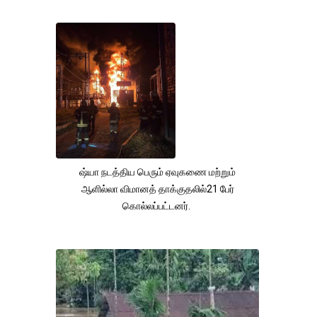
ஷ்யா நடத்திய பெரும் ஏவுகணை மற்றும்
ஆளில்லா விமானத் தாக்குதலில்21 பேர்
கொல்லப்பட்டனர்.