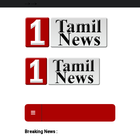
-->
-->
Breaking News :