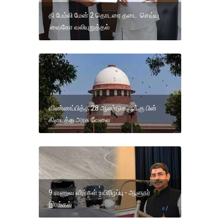
தி பேம்லி மேன் 2 தொடரை தடை செய்ய
வைகோ வலியுறுத்தல்
விண்ணப்பித்த 28 ஆண்டுகளுக்கு பின்
கிடைத்த அரசு வேலை
9 ராணுவ வீரர்கள் உயிரிழப்பு - ஆளுநர்
இரங்கல்