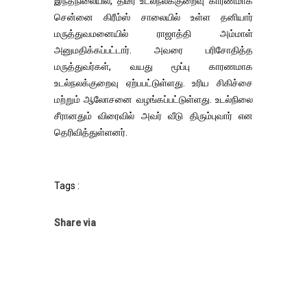
இந்தநிலையில், திடீர் உடல்நலக்குறைவு காரணமாக
சென்னை கிரீம்ஸ் சாலையில் உள்ள தனியார்
மருத்துவமனையில் ராஜாத்தி அம்மாள்
அனுமதிக்கப்பட்டார். அவரை பரிசோதித்த
மருத்துவர்கள், வயது மூப்பு காரணமாக
உடல்நலக்குறைவு ஏற்பபட்டுள்ளது. உரிய சிகிச்சை
மற்றும் ஆலோசனை வழங்கப்பட்டுள்ளது. உடல்நிலை
சீரானதும் விரைவில் அவர் வீடு திரும்புவார் என
தெரிவித்துள்ளனர்.
Tags :
Share via