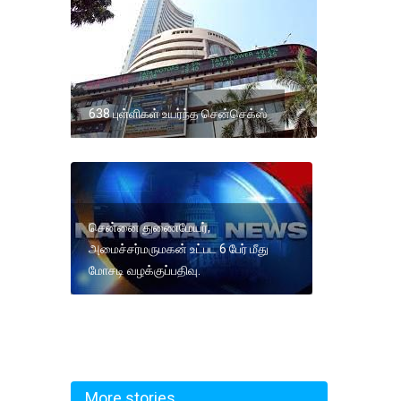
638 புள்ளிகள் உயர்ந்த சென்செக்ஸ்
சென்னை துணைமேயர்,
அமைச்சர்மருமகன் உட்பட 6 பேர் மீது
மோசடி வழக்குப்பதிவு.
More stories