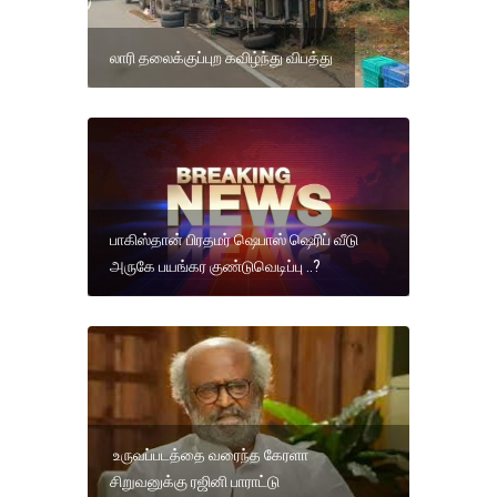
லாரி தலைக்குப்புற கவிழ்ந்து விபத்து
பாகிஸ்தான் பிரதமர் ஷெபாஸ் ஷெரிப் வீடு
அருகே பயங்கர குண்டுவெடிப்பு ..?
உருவப்படத்தை வரைந்த கேரளா
சிறுவனுக்கு ரஜினி பாராட்டு