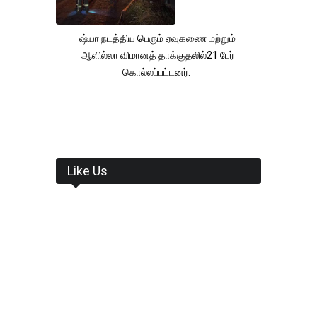
ஷ்யா நடத்திய பெரும் ஏவுகணை மற்றும்
ஆளில்லா விமானத் தாக்குதலில்21 பேர்
கொல்லப்பட்டனர்.
Like Us