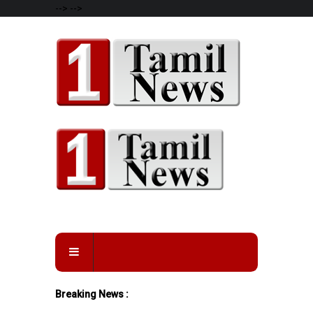
-->
-->
Breaking News :