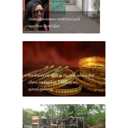
அரசு பங்களாவை காலி செய்தார்
மஹூவா மொய்த்ரா
சென்னையில் இன்று ஆபரண தங்கத்தின்
விலை சவரனுக்கு 7,600 ரூபாய்
குறைந்துள்ளது.