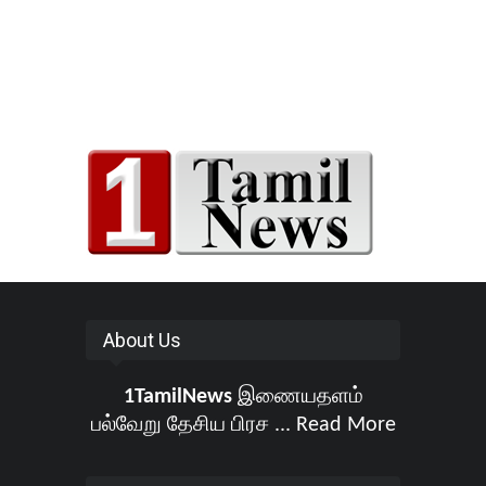
About Us
1TamilNews
இணையதளம்
பல்வேறு தேசிய பிரச ...
Read More