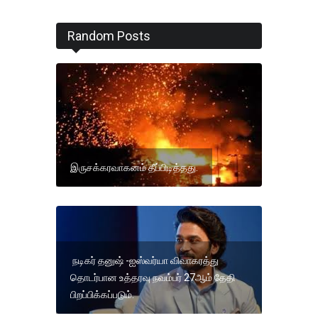
Random Posts
இருசக்கரவாகனம் தீப்பிடித்தது.
நடிகர் தனுஷ் -ஐஸ்வர்யா விவாகரத்து
தொடர்பான உத்தரவு நவம்பர் 27ஆம் தேதி
பிறப்பிக்கப்படும்.