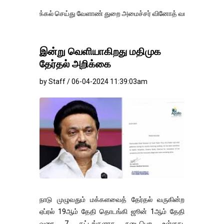
்கல் செய்து வேளாண் துறை அமைச்சர் வினோத் வாசித்து வருகிறார். �.
இன்று வெளியாகிறது மதிமுக
தேர்தல் அறிக்கை
by Staff / 06-04-2024 11:39:03am
நாடு முழுவதும் மக்களவைத் தேர்தல் வருகின்ற
ஏப்ரல் 19ஆம் தேதி தொடங்கி ஜூன் 1ஆம் தேதி
வரை 7 கட்டங்களாக நடைபெற உள்ளது.