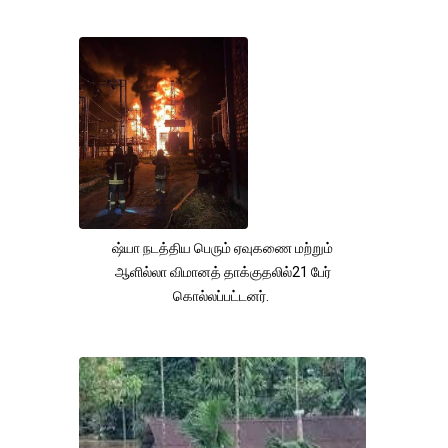
ஷ்யா நடத்திய பெரும் ஏவுகணை மற்றும்
ஆளில்லா விமானத் தாக்குதலில்21 பேர்
கொல்லப்பட்டனர்.