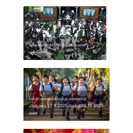
மக்களவை திங்கள்கிழமை வரை
ஒத்திவைப்பு
பள்ளி மாணவர்களுக்கு காலாண்டு
விடுமுறை 27. 9 .2025 லிருந்து 05.10 2025
வரை