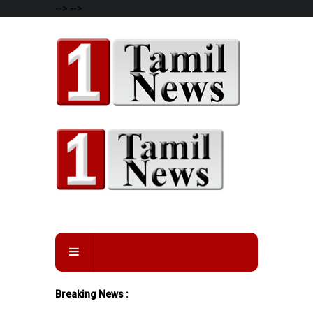
-->
-->
Breaking News :