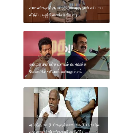
காவலர்களுக்கு வாரத்தில் ஒரு நாள் கட்டாய
விடுப்பு டிஜிபி சைலேந்திரபாபு
தமிழக மீனவர்களையும் விடுவிக்க
வேண்டும் - சீமான் வலியுறுத்தல்
ஒப்பந்த ஊழியர்களுக்கான ஊதியம் உயர்வு:
முதலமைச்சர் ரங்கசாமி அறிவிப்பு