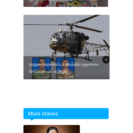
ராணுவ ஹெலிகாப்டர் விபத்தில் மதுரையை
சேர்ந்த பைலட் உயிரிழப்பு…
More stories