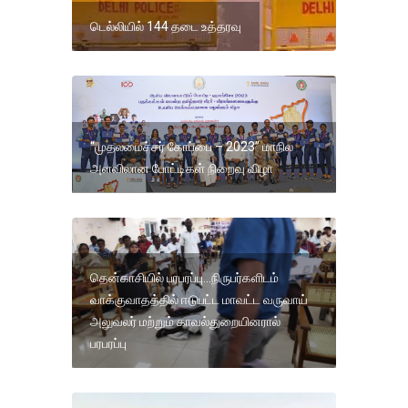
டெல்லியில் 144 தடை உத்தரவு
“முதலமைச்சர் கோப்பை – 2023” மாநில
அளவிலான போட்டிகள் நிறைவு விழா
தென்காசியில் பரபரப்பு...நிருபர்களிடம்
வாக்குவாதத்தில் ஈடுபட்ட மாவட்ட வருவாய்
அலுவலர் மற்றும் காவல்துறையினரால்
பரபரப்பு