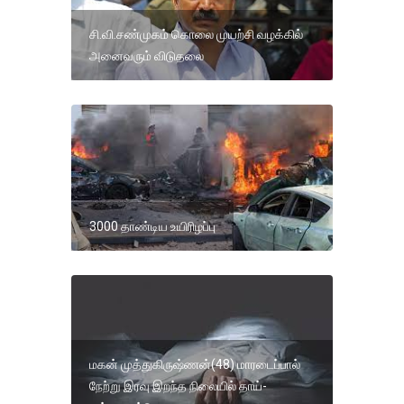
சி.வி.சண்முகம் கொலை முயற்சி வழக்கில்
அனைவரும் விடுதலை
3000 தாண்டிய உயிரிழப்பு
மகன் முத்துகிருஷ்ணன்(48) மாரடைப்பால்
நேற்று இரவு இறந்த நிலையில் தாய்-