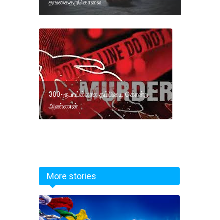
தங்கைதற்கொலை.
300-ரூபாய்க்காக தம்பியை கொன்ற
அண்ணன்
More stories