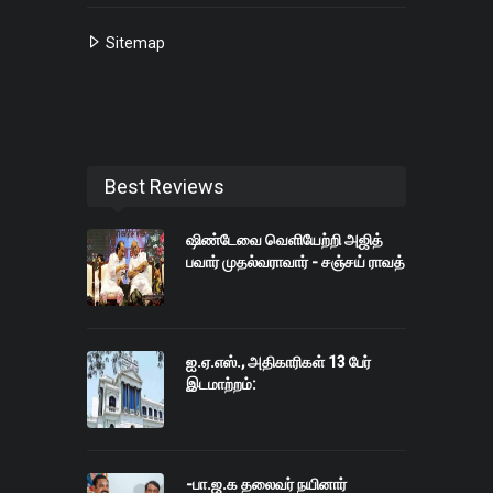
Sitemap
Best Reviews
ஷிண்டேவை வெளியேற்றி அஜித்
பவார் முதல்வராவார் - சஞ்சய் ராவத்
ஐ.ஏ.எஸ்., அதிகாரிகள் 13 பேர்
இடமாற்றம்:
-பா.ஜ.க தலைவர் நயினார்