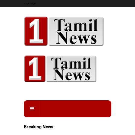
-->
-->
Breaking News :