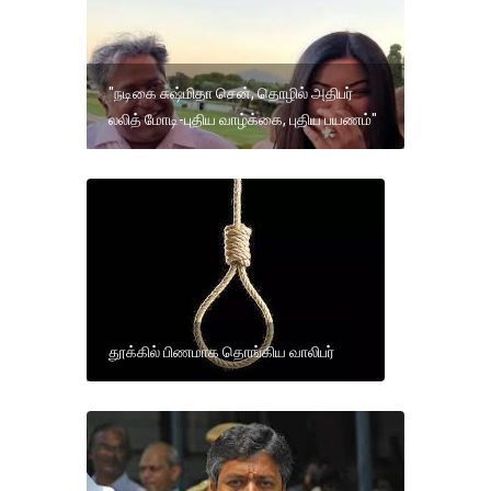
"நடிகை சுஷ்மிதா சென், தொழில் அதிபர்
லலித் மோடி-புதிய வாழ்க்கை, புதிய பயணம்"
தூக்கில் பிணமாக தொங்கிய வாலிபர்