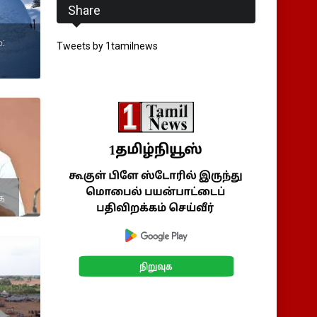
Share
:
Tweets by 1tamilnews
தை