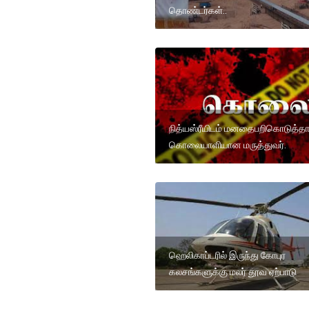
தொண்டர்கள்..
நித்யஸ்ரீயிடம் மனதைபறிகொடுத்த
கொலையாளியான மருத்துவர்.
ஹெலிகாப்டரில் இருந்து கோபுர
கலசங்களுக்கு மலர் தூவ ஏற்பாடு