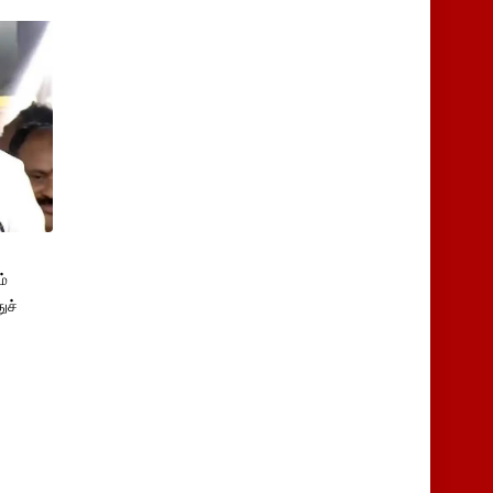
்
ுச்