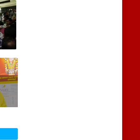
 5
ானம்