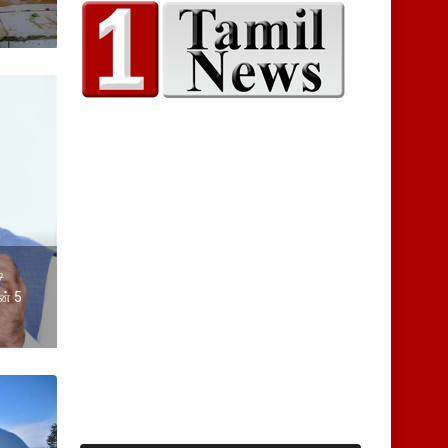
ி
ன் 5