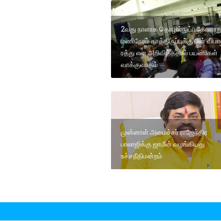
2வது நாளாக தொழில்நுட்ப கோளாறு
மணிநேரம் காத்திருப்புக்கு பின் விம
ரத்து என அறிவித்ததால் பயணிகள்
வாக்குவாதம்
முன்னாள் அமைச்சர் ராஜேந்திர
பாலாஜிக்கு ஜாமீன் வழங்கியது
உச்சநீதிமன்றம்