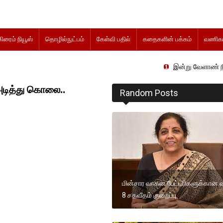
கிரைம் நியூஸ்
தொழில்நுட்பம்
கேள்வி பதில்
கதைகளின் பக்கம்
வணிகம
இன்று வேளாண் நிதிநிலை அறிக்கை
 அடித்து கொலை..
Random Posts
மின்சார வாகன பேட்டரிகளுக்கான வ
8 சதவீதம் குறைப்பு