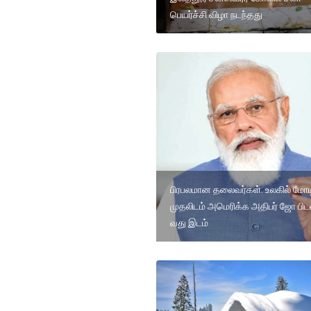
பெயர்ச்சி விழா நடந்தது
பிரபலமான தலைவர்கள்: உலகில் மோட
முதலிடம் அமெரிக்க அதிபர் ஜோ பிட
வது இடம்