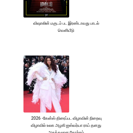
விஷாலின் மகுடம் பட இரண்டாவது பாடல்
வெளியீடு
2026 -கேன்ஸ் திரைப்பட விழாவின் நிறைவு
விழாவில் உலக அழகி ஐஸ்வர்யா ராய் தனது
அசத்தலான தோற்றம்