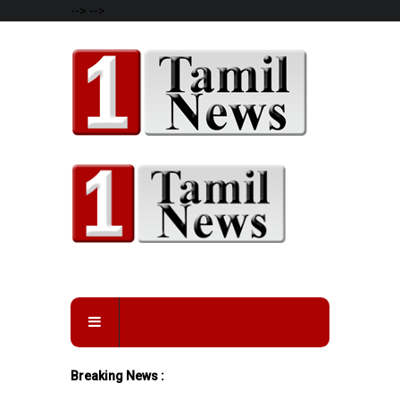
-->
-->
Breaking News :