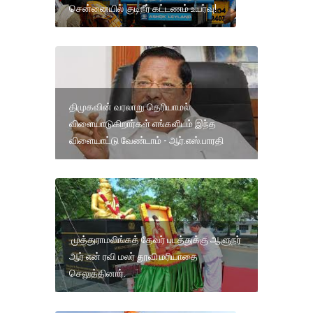
சென்னையில் குடிநீர் கட்டணம் உயர்வு!
திமுகவின் வரலாறு தெரியாமல்
விளையாடுகிறார்கள் எங்களிடம் இந்த
விளையாட்டு வேண்டாம் - ஆர்.எஸ்.பாரதி
முத்துராமலிங்கத் தேவர் படத்துக்கு ஆளுநர்
ஆர் என் ரவி மலர் தூவி மரியாதை
செலுத்தினார்.