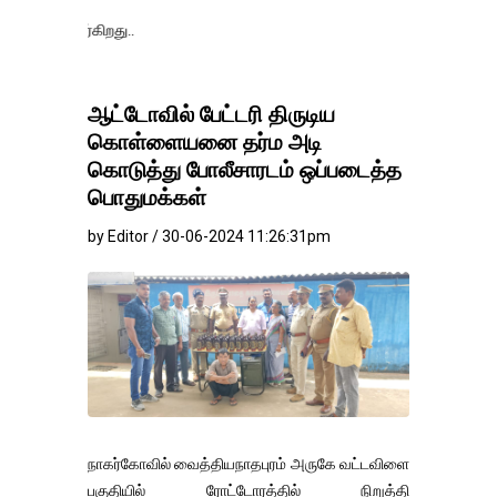
தங்கம்-வெள்ளி 
ஆட்டோவில் பேட்டரி திருடிய
கொள்ளையனை தர்ம அடி
கொடுத்து போலீசாரடம் ஒப்படைத்த
பொதுமக்கள்
by Editor / 30-06-2024 11:26:31pm
நாகர்கோவில் வைத்தியநாதபுரம் அருகே வட்டவிளை
பகுதியில் ரோட்டோரத்தில் நிறுத்தி