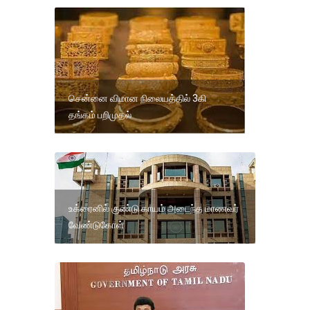
சென்னை விமான நிலையத்தில் 3கி
தங்கம் பறிமுதல்
உக்ரைனில் குண்டு காயம் அடைந்த மாணவர்
வேண்டுகோள்