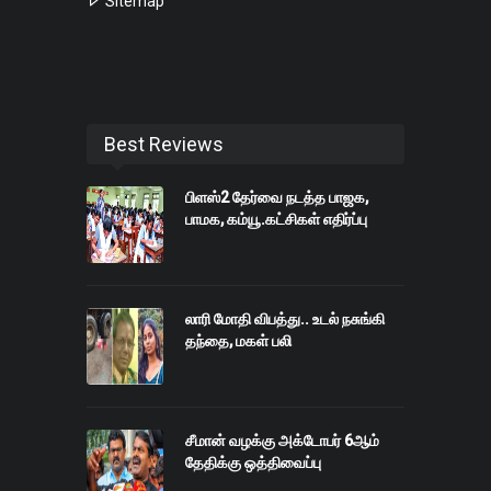
Sitemap
Best Reviews
பிளஸ்2 தேர்வை நடத்த பாஜக,
பாமக, கம்யூ.கட்சிகள் எதிர்ப்பு
லாரி மோதி விபத்து.. உடல் நசுங்கி
தந்தை, மகள் பலி
சீமான் வழக்கு அக்டோபர் 6ஆம்
தேதிக்கு ஒத்திவைப்பு