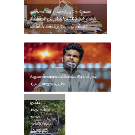
நகையை அடகு வைத்து கொரோனா
சிகிச்சை மையத்திற்கு 100 மின் விசிறி
வாங்கி கொடுத்த கோவை தம்பதி!
திருவண்ணாமலையில் மகா தீபம் ஏற்றும்
பருவத ராஜகுலத்தினர்
ஐயப்ப
பக்தர்களின்
வாகனம்
மலைச்சாலை
பள்ளத்தில்