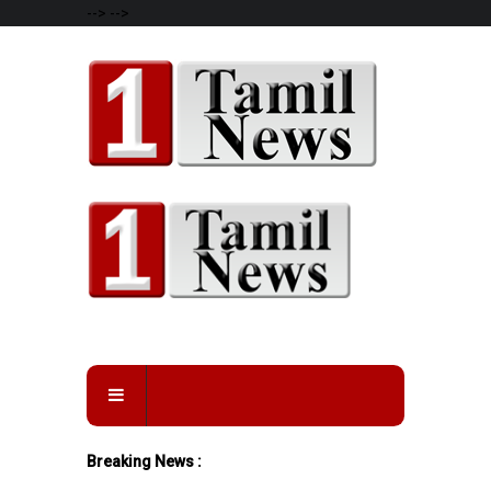
-->
-->
Breaking News :