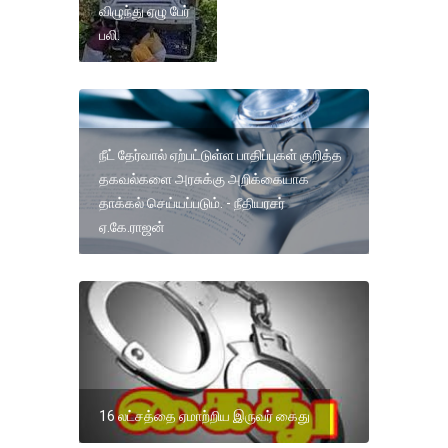
விழுந்து ஏழு பேர்
பலி.
நீட் தேர்வால் ஏற்பட்டுள்ள பாதிப்புகள் குறித்த
தகவல்களை அரசுக்கு அறிக்கையாக
தாக்கல் செய்யப்படும். - நீதியரசர்
ஏ.கே.ராஜன்
16 லட்சத்தை ஏமாற்றிய இருவர் கைது