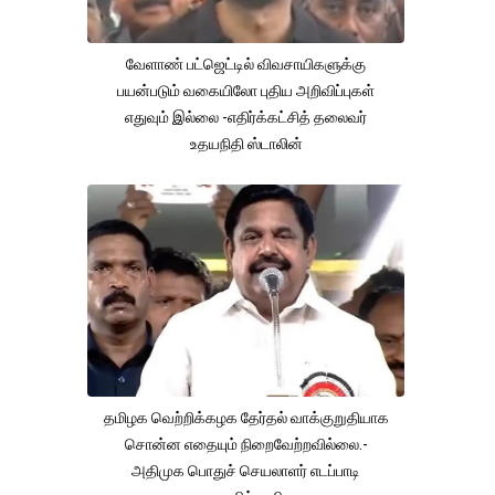
வேளாண் பட்ஜெட்டில் விவசாயிகளுக்கு
பயன்படும் வகையிலோ புதிய அறிவிப்புகள்
எதுவும் இல்லை -எதிர்க்கட்சித் தலைவர்
உதயநிதி ஸ்டாலின்
தமிழக வெற்றிக்கழக தேர்தல் வாக்குறுதியாக
சொன்ன எதையும் நிறைவேற்றவில்லை.-
அதிமுக பொதுச் செயலாளர் எடப்பாடி