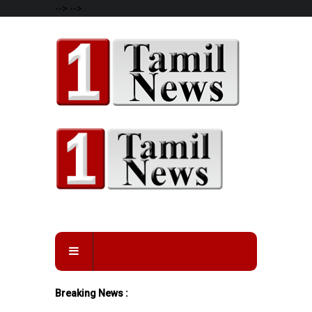
-->
-->
Breaking News :