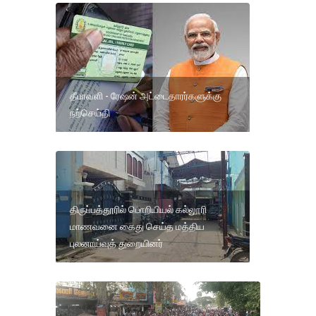
தீபாவளி - ரேஷன் அட்டைதாரர்களுக்கு
நற்செய்தி
திருப்பத்தூரில் பொறியியல் கல்லூரி
மாணவனை கைது செய்த மத்திய
புலனாய்வுத் துறையினர்