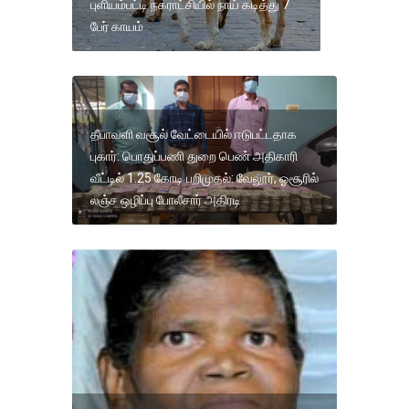
புளியம்பட்டி நகராட்சியில் நாய் கடித்து 7
பேர் காயம்
தீபாவளி வசூல் வேட்டையில் ஈடுபட்டதாக
புகார்: பொதுப்பணி துறை பெண் அதிகாரி
வீட்டில் 1.25 கோடி பறிமுதல்: வேலூர், ஓசூரில்
லஞ்ச ஒழிப்பு போலீசார் அதிரடி