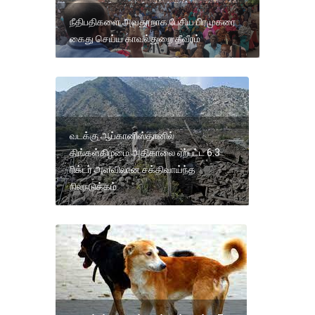
நீதிபதிகளை அவதூறாக பேசிய பிரமுகரை
கைது செய்ய காவல்துறை தீவீரம்
வடக்கு ஆப்கானிஸ்தானில்
திங்கள்கிழமை அதிகாலை ஏற்பட்ட 6.3
ரிக்டர் அளவிலான சக்திவாய்ந்த
நிலநடுக்கம்