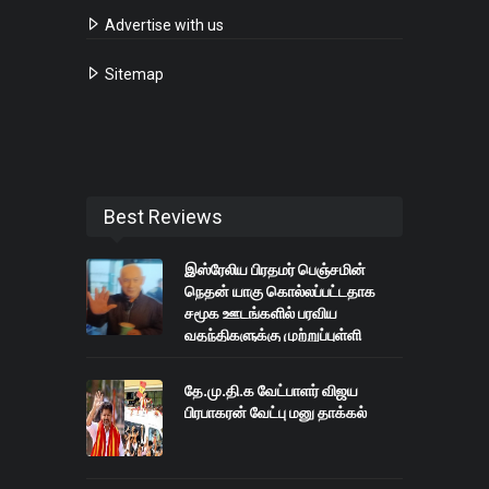
Advertise with us
Sitemap
Best Reviews
இஸ்ரேலிய பிரதமர் பெஞ்சமின்
நெதன் யாகு கொல்லப்பட்டதாக
சமூக ஊடங்களில் பரவிய
வதந்திகளுக்கு முற்றுப்புள்ளி
தே.மு.தி.க வேட்பாளர் விஜய
பிரபாகரன் வேட்பு மனு தாக்கல்