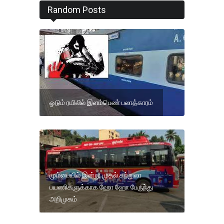
Random Posts
ஓடும் ரயிலில் இளம்பெண் பலாத்காரம்
மும்பையில் இன்று முதல் சுற்றுலா
பயணிகளுக்காக ஹோ ஹோ பேருந்து
அறிமுகம்