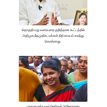
தொகுதி மறு வரையறை குறித்தான கூட்டத்தில்
அதிமுக,தேமுதிக, மக்கள் நீதி மையம் கலந்து
கொள்ளாது .
பாராளுமன்ற உறுப்பினர்கள் ஆலோசனை