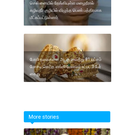
சென்னையில் தேங்கியுள்ள மழைநீரால்
கழிவுநீர் குழியில் விழுந்த பெண் பத்திரமாக
மீட்கப்பட்டுள்ளார்.
போலி நகைகளை அடகு வைத்து 81 லட்சம்
மோசடி செய்த வங்கி மேலாளர் உட்பட 3 பேர்
கைது
More stories