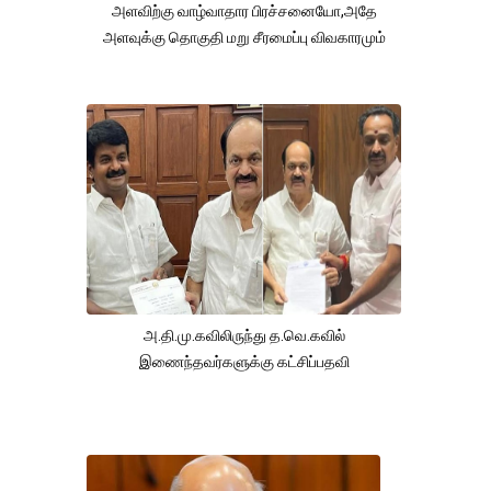
அளவிற்கு வாழ்வாதார பிரச்சனையோ,அதே
அளவுக்கு தொகுதி மறு சீரமைப்பு விவகாரமும்
அ.தி.மு.கவிலிருந்து த.வெ.கவில்
இணைந்தவர்களுக்கு கட்சிப்பதவி