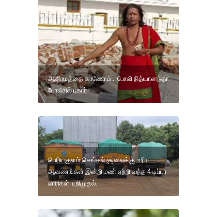
ஆசிரமத்தை காணோம்... போலி நித்யானந்தா
போலீசில் புகார்.
பெரியகுளம் செங்கல் சூலைக்கு உரிய
ஆவணங்கள் இன்றி மண் ஏற்றி வந்த 4 டிப்பர்
லாரிகள் பறிமுதல்.