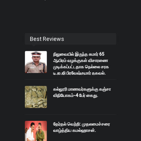
Best Reviews
நிலுவையில் இருந்த சுமார் 65
ஆயிரம் வழக்குகள் விசாரணை
முடிக்கப்பட்டதாக நெல்லை சரக
டி.ஐ.ஜி பிரவேஷ்குமார் தகவல்.
கல்லூரி மாணவர்களுக்கு கஞ்சா
விநியோகம்-4 பேர் கைது.
தேர்தல் வெற்றி: முதலமைச்சரை
வாழ்த்திய கமல்ஹாசன்.