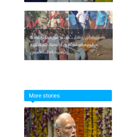
போதைப்பொருள் நடமாட்டத்தை முற்றிலுமாக
தடுப்போம் அனைத்து எம்எல்ஏக்களுக்கு
முதலமைச்சர் கடிதம்
More stories