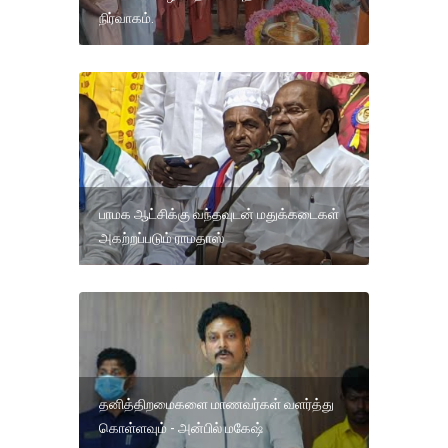
நிர்வாகம்.
பாமக ஆட்சிக்கு வந்தவுடன் மதுக்கடைகள்
அகற்றப்படும் ராமதாஸ்
தனித்திறமைகளை மாணவர்கள் வளர்த்து
கொள்ளவும் - அன்பில் மகேஷ்