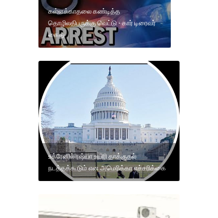
கள்ளக்காதலை கண்டித்த
தொழிலதிபருக்கு வெட்டு - கார் டிரைவர்
கைது
உக்ரேனில் ரஷ்யா உயிரி தாக்குதல்
நடத்தக்கூடும் என அமெரிக்கா எச்சரிக்கை