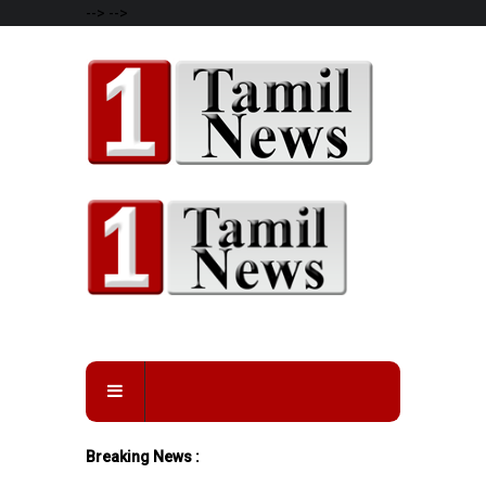
-->
-->
Breaking News :