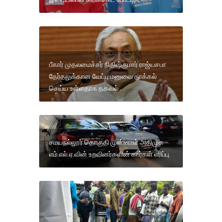
பீகார் முதலமைச்சர் நிதிஷ்குமார் ராஜ்யசபா
தேர்தலுக்கான வேட்பு மனுவை தாக்கல்
செய்ய உள்ளதாக தகவல் .
சமயநல்லூர் தொகுதி முன்னாள் அதிமுக
எம்.எல்.ஏ.வின் உறவினர்களின் கார்கள் எரிப்பு.