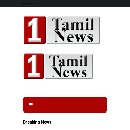
-->
-->
Breaking News :