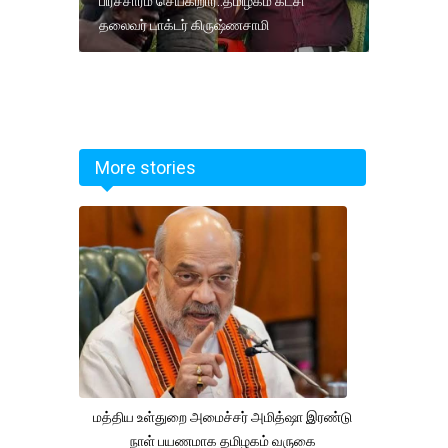
பிரச்சாரம் செய்கிறார்..தமிழகம் கட்சி
தலைவர் டாக்டர் கிருஷ்ணசாமி
More stories
மத்திய உள்துறை அமைச்சர் அமித்ஷா இரண்டு
நாள் பயணமாக தமிழகம் வருகை