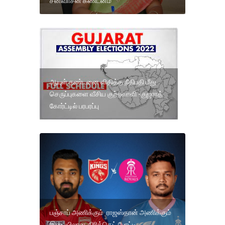
சீனிவாசன் கண்டனம்
ஆயுள் தண்டனை விதித்த நீதிபதி மீது
செருப்புகளை வீசிய குற்றவாளி -குஜராத்
கோர்ட்டில் பரபரப்பு
பஞ்சாப் அணிக்கும் ராஜஸ்தான் அணிக்கும்
இடையிலான கிரிக்கெட் போட்டி