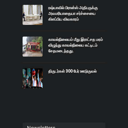
ரஷ்யாவில் பிரான்ஸ் அதிபருக்கு
அவமரியாதையா சர்ச்சையை
கிளப்பிய விவகாரம்
காவல்நிலையம் மீது இராட்சத மரம்
விழுந்து காவல்நிலைய கட்டிடம்
சேதமடைந்தது.
திருடர்கள் 300 பேர் ஊடுருவல்
Newsletters