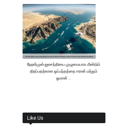
ஹோர்முஸ் ஜலசந்தியை முழுமையாக மீண்டும்
திறப்பதற்கான ஒப்பந்தத்தை ஈரான் மற்றும்
ஓமான் ...
Like Us