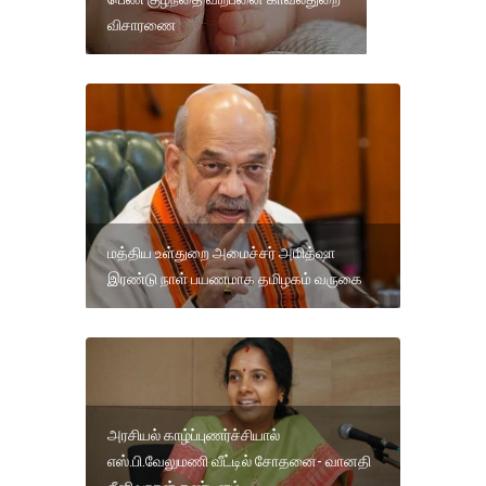
விசாரணை
மத்திய உள்துறை அமைச்சர் அமித்ஷா
இரண்டு நாள் பயணமாக தமிழகம் வருகை
அரசியல் காழ்ப்புணர்ச்சியால்
எஸ்.பி.வேலுமணி வீட்டில் சோதனை- வானதி