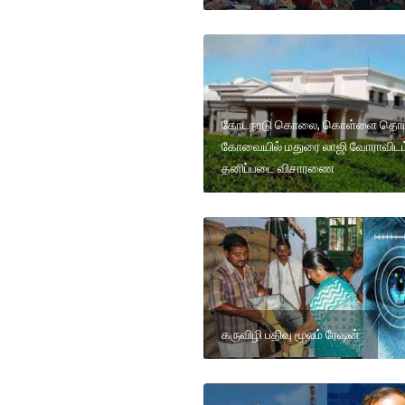
கோடநாடு கொலை, கொள்ளை தொட
கோவையில் மதுரை லாஜி வோராவிடம
தனிப்படை விசாரணை
கருவிழி பதிவு மூலம் ரேஷன்