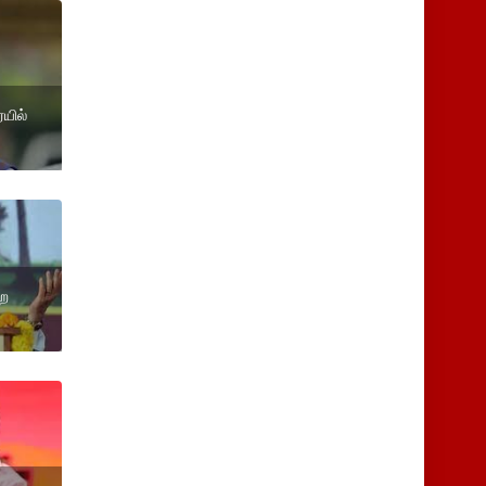
யில்
்ற