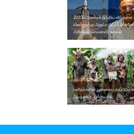
2023ம் ஆண்டில் இந்திய வீரர்களை
விண்ணுக்கு அனுப்ப திட்டம் இஸ்ரோ
அறிவியல் செயலாளர் தகவல்
மனிதர்களின் மூளையை சாப்பிடும் உ
ஆபத்தான பழங்குடிகள்