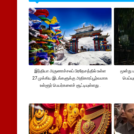
இந்தியா அருணாச்சலப் பிரதேசத்தில் உள்ள
மூன்று
27 முக்கிய இடங்களுக்கு அதிகாரப்பூர்வமாக
பெய்ய
உள்ளூர் பெயர்களைச் சூட்டியுள்ளது .