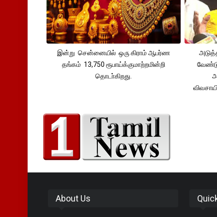
இன்று சென்னையில் ஒரு கிராம் ஆபர்ண
அடுத்
தங்கம் 13,750 ரூபாய்க்குமாற்றமின்றி
வேண்டு
தொடா்கிறது.
அ
விவசாய
About Us
Quic