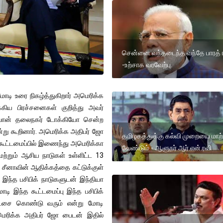
சென்னை வந்தடைந்த வந்தே பாரத் ர
-உற்சாக வரவேற்பு.
மோடி உரை நிகழ்த்துகிறார் அமெரிக்க
்கிய பிரச்சனைகள் குறித்து அவர்
ப்பான் தலைநகர் டோக்கியோ சென்ற
என்று கூறினார். அமெரிக்க அதிபர் ஜோ
தமிழகத்துக்கு கல்வி முறையை மாற
கூட்டமைப்பில் இணைந்து அமெரிக்கா
வேண்டும் - ஆளுநர் ஆர்.என்.ரவி
மற்றும் ஆசிய நாடுகள் உள்ளிட்ட 13
் சீனாவின் ஆதிக்கத்தை கட்டுக்குள்
ந்த பசிபிக் நாடுகளுடன் இந்தியா
ோடி இந்த கூட்டமைப்பு இந்த பசிபிக்
யேட்சை கொண்டு வரும் என்று மோடி
ய அமெரிக்க அதிபர் ஜோ பைடன் இதில்