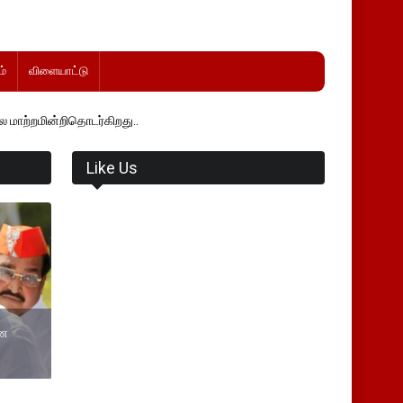
்
விளையாட்டு
டர்கிறது..
Like Us
ான