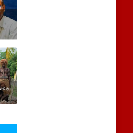
லகின்