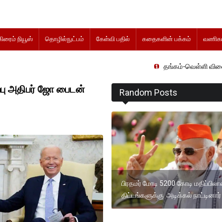
கிரைம் நியூஸ்
தொழில்நுட்பம்
கேள்வி பதில்
கதைகளின் பக்கம்
வணிகம
தங்கம்-வெள்ளி விலை மாற்றமின்றிதொ
ற்பு அதிபர் ஜோ பைடன்
Random Posts
பிரதமர் மோடி 5200 கோடி மதிப்பில
திட்டங்களுக்கு அடிக்கல் நாட்டினார்