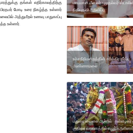
்துக்கு தங்கள் எதிர்காலத்திற்கு
மாயமான மீனவர் - முதல்வர் ஸ்டாலின
பிரதமர் மோடி உரை நிகழ்த்த உள்ளார்
நிதியுதவி அறிவிப்பு
லையில் அத்துமீறல் உணவு பாதுகாப்பு
்த உள்ளார்.
உச்சநீதிமன்றத்தின் சரித்திர தீர்ப்பு
அண்ணாமலை
மதுரை வைகை ஆற்றில் கள்ளழகர் 
குதிரை வாகனத்தில் எழுந்தருளினார்