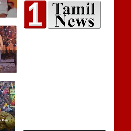
்
தங்க
..