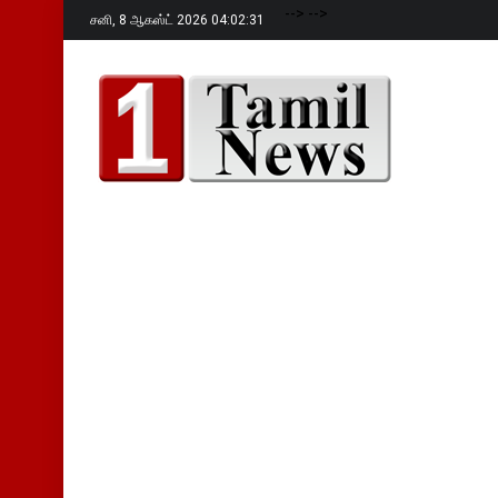
-->
-->
சனி,
8 ஆகஸ்ட் 2026 04:02:32