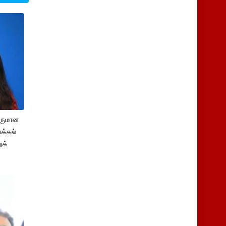
சருமான
க்கல்
ுக்