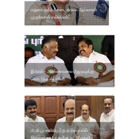
மதுரை ஒத்தக்கடை காவல் ஆய்வாளர்
முருகேசன் சஸ்பெண்ட்
இபிஎஸ் - அண்ணாமலை மீது வழக்கு
தொடர்ந்த ஸ்டாலின்
அ.தி.மு.கவிலிருந்து த.வெ.கவில்
இணைந்தவர்களுக்கு கட்சிப்பதவி