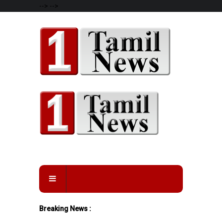
-->
-->
Breaking News :