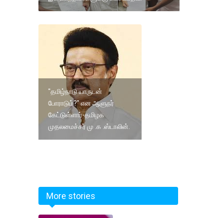
"தமிழ்நாடு யாருடன்
போராடும்?" என ஆளுநர்
கேட்டுள்ளார்-தமிழக
முதலமைச்சர் மு .க .ஸ்டாலின்.
More stories