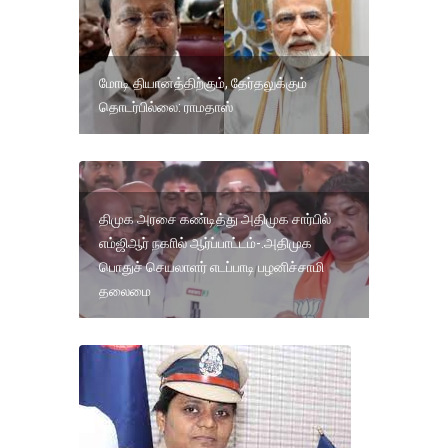
மோடி தியானத்திற்கும், தேர்தலுக்கும்
தொடர்பில்லை: ராமதாஸ்
திமுக அரசை கண்டித்து அதிமுக சார்பில்
எம்ஜிஆர் நகாில் ஆர்ப்பாட்டம்-.அதிமுக
பொதுச் செயலாளர் எடப்பாடி பழனிச்சாமி
தலைமை