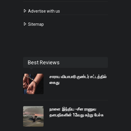
Advertise with us
Sitemap
Best Reviews
சாராய வியாபாரி குண்டர் சட்டத்தில்
கைது
நாளை இந்திய -சீன ராணுவ
தளபதிகளின் 12வது சுற்று பேச்சு