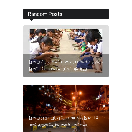
Random Posts
இன்று அரசு பள்ளி மாணவர் மாணவிகளுக்கு
இனிப்பு பொங்கல் வழங்கப்படுகிறது
இன்று முதல் இரவு நேர ஊரடங்கு இரவு 10
மணி முதல் அதிகாலை 5 மணி வரை