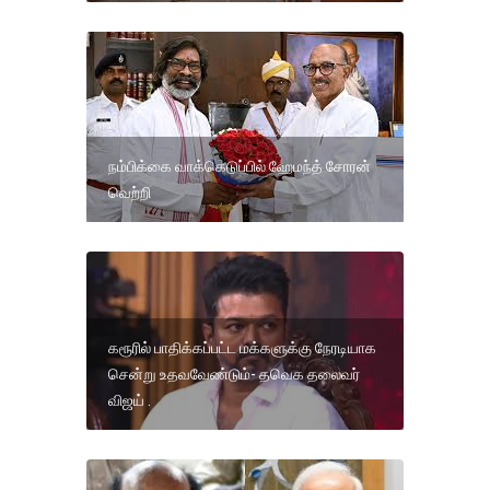
நம்பிக்கை வாக்கெடுப்பில் ஹேமந்த் சோரன்
வெற்றி
கரூரில் பாதிக்கப்பட்ட மக்களுக்கு நேரடியாக
சென்று உதவவேண்டும்- தவெக தலைவர்
விஜய் .