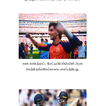
உலக கால்பந்தாட்ட போட்டியில் ஸ்பெயின் அபார
வெற்றி.தங்ககோப்பையை கைப்பற்றியது.