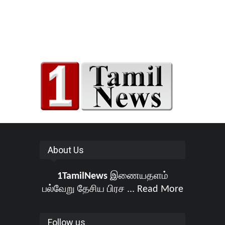
About Us
1TamilNews
இணையதளம்
பல்வேறு தேசிய பிரச ...
Read More
Follow us