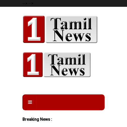
-->
-->
Breaking News :