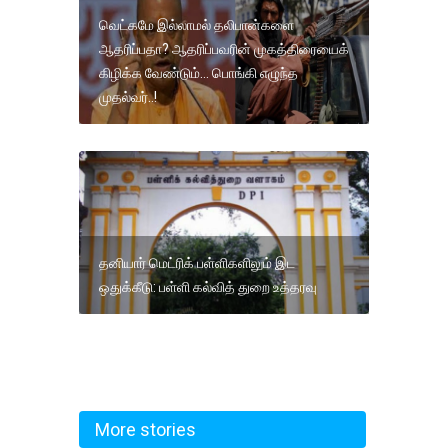
வெட்கமே இல்லாமல் தலிபான்களை
ஆதரிப்பதா? ஆதரிப்பவரின் முகத்திரையைக்
கிழிக்க வேண்டும்… பொங்கி எழுந்த
முதல்வர்..!
தனியார் மெட்ரிக் பள்ளிகளிலும் இட
ஒதுக்கீடு: பள்ளி கல்வித் துறை உத்தரவு
More stories