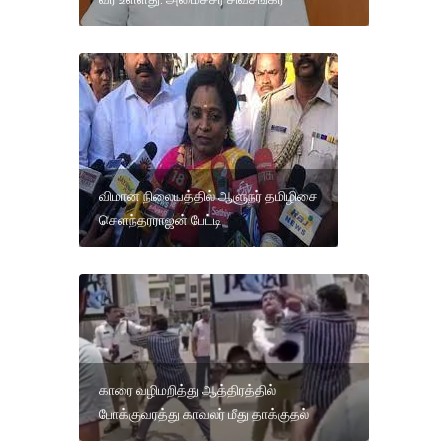
விமான நிலையத்தில் ஆளுநர் தமிழிசை
செளந்தரராஜன் பேட்டி
காரை வழிமறித்து ஆத்திரத்தில்
போக்குவரத்து காவலர் மீது தாக்குதல்