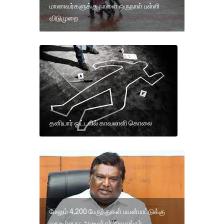
மாணவர்களுக்கு நாளை ஒருநாள் பள்ளி
விடுமுறை
தனியார் ஓட்டலில் காவலாளி கொலை
மேலும் 4,200 பேருந்துகள் பயன்பாட்டுக்கு
வர உள்ளது: அமைச்சர் சிவசங்கர்