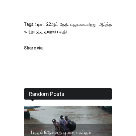
Tags : டிச., 22ஆம் தேதி வலுவடைகிறது ஆழ்ந்த
காற்றழுத்த தாழ்வுப்பகுதி.
Share via
Random Posts
1 முதல் 8ஆம் வகுப்பு வரை படிக்கும்