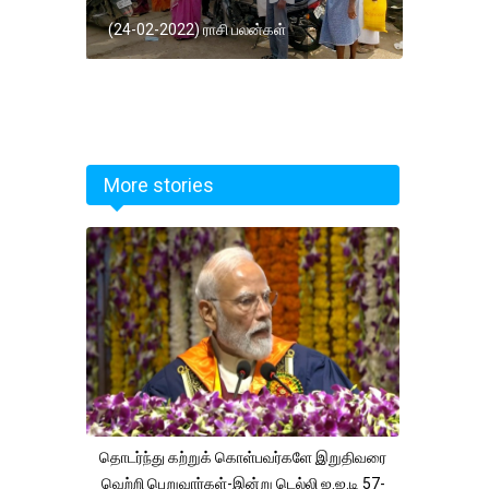
(24-02-2022) ராசி பலன்கள்
More stories
தொடர்ந்து கற்றுக் கொள்பவர்களே இறுதிவரை
வெற்றி பெறுவார்கள்-இன்று டெல்லி ஐ.ஐ.டி 57-