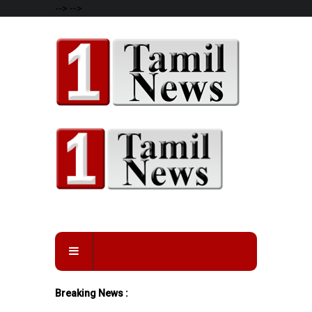
-->
-->
Breaking News :