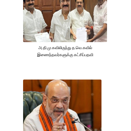
அ.தி.மு.கவிலிருந்து த.வெ.கவில்
இணைந்தவர்களுக்கு கட்சிப்பதவி