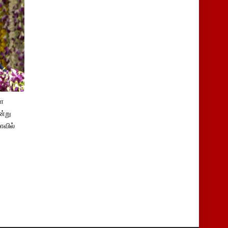
ளே
ன்று
ாவில்