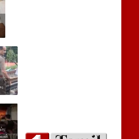
பு.
்பு
றுவன்