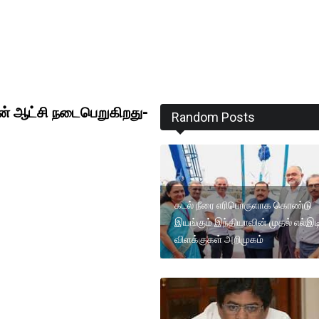
ன் ஆட்சி நடைபெறுகிறது-
Random Posts
கடல் நீரை எரிபொருளாக கொண்டு
இயங்கும் இந்தியாவின் முதல் எல்இட
விளக்குகள் அறிமுகம்