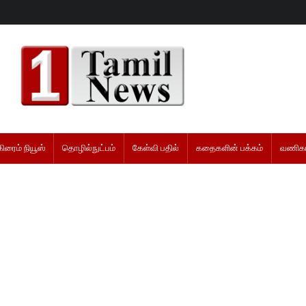
கிரைம் நியூஸ்
தொழில்நுட்பம்
கேள்வி பதில்
கதைகளின் பக்கம்
வணிகம