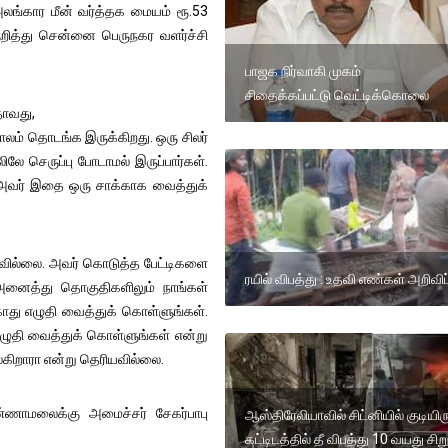
அலங்கார மீன் வர்த்தக மையம் ரூ.53
குறித்து சென்னை பெருநகர வளர்ச்சி
பாஜக நிர்வாகி முகம்
சிதைக்கப்பட்டு வெட்டிக்கொலை
தாவது,
ாலம் தொடங்க இருக்கிறது. ஒரு சிலர்
ே செருப்பு போடாமல் இருப்பார்கள்.
. அவர் இதை ஒரு சாக்காக வைத்துக்
ேடவில்லை. அவர் கொடுத்த பேட்டிகளை
ரயில் விபத்து : உதவி எண்கள் அறிவிப்
் அனைத்து தொகுதிகளிலும் நாங்கள்
காது எழுதி வைத்துக் கொள்ளுங்கள்.
எழுதி வைத்துக் கொள்ளுங்கள் என்று
ல்கிறாரா என்று தெரியவில்லை.
ண்ணாமலைக்கு அமைச்சர் சேகர்பாபு
ஆஸ்திரேலியாவில் சிட்னியில் குடியிருப
கட்டிடத்தில் தீ விபத்து 10 வயது சி