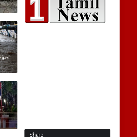
மஞ்சள்
Share