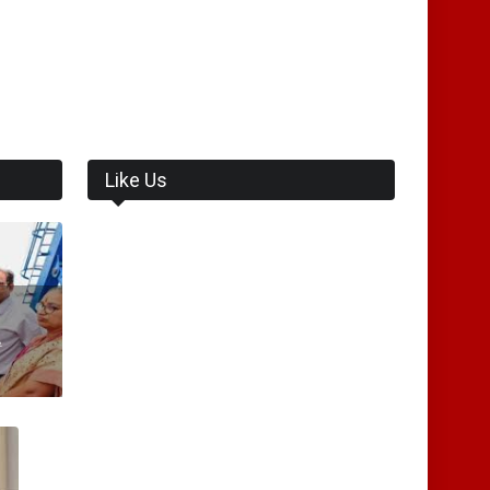
Like Us
ி