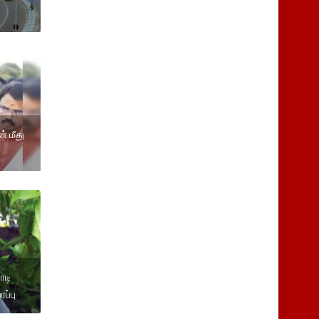
் மீது
ோடி
ரப்பு