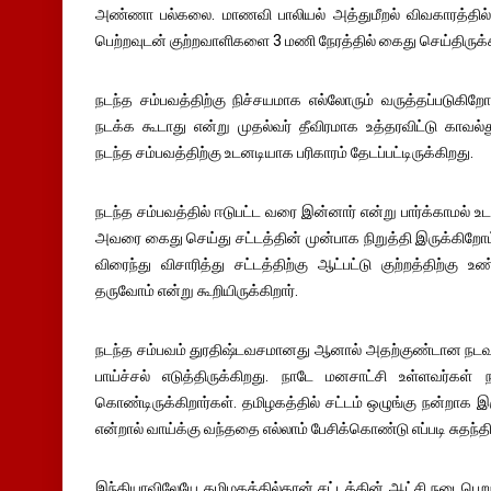
அண்ணா பல்கலை. மாணவி பாலியல் அத்துமீறல் விவகாரத்தில்,
பெற்றவுடன் குற்றவாளிகளை 3 மணி நேரத்தில் கைது செய்திருக்
நடந்த சம்பவத்திற்கு நிச்சயமாக எல்லோரும் வருத்தப்படுகிற
நடக்க கூடாது என்று முதல்வர் தீவிரமாக உத்தரவிட்டு காவல்த
நடந்த சம்பவத்திற்கு உடனடியாக பரிகாரம் தேடப்பட்டிருக்கிறது.
நடந்த சம்பவத்தில் ஈடுபட்ட வரை இன்னார் என்று பார்க்காமல்
அவரை கைது செய்து சட்டத்தின் முன்பாக நிறுத்தி இருக்கிற
விரைந்து விசாரித்து சட்டத்திற்கு ஆட்பட்டு குற்றத்திற்கு
தருவோம் என்று கூறியிருக்கிறார்.
நடந்த சம்பவம் துரதிஷ்டவசமானது ஆனால் அதற்குண்டான நடவடி
பாய்ச்சல் எடுத்திருக்கிறது. நாடே மனசாட்சி உள்ளவர்கள்
கொண்டிருக்கிறார்கள். தமிழகத்தில் சட்டம் ஒழுங்கு நன்றாக இர
என்றால் வாய்க்கு வந்ததை எல்லாம் பேசிக்கொண்டு எப்படி சுதந்த
இந்தியாவிலேயே தமிழகத்தில்தான் சட்டத்தின் ஆட்சி நடைபெறுக