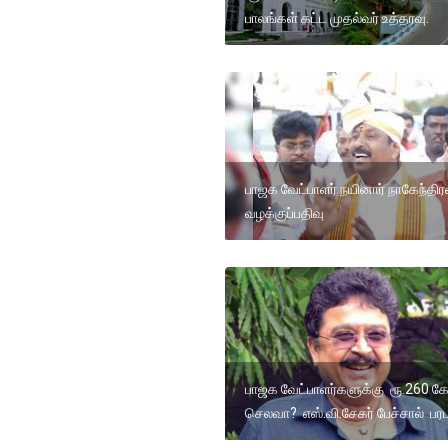
பாலங்கள் கட்ட முதல்வர் உத்தரவு.
பாஜக வேட்பாளர் நயினார் நாகேந்திரன
வழக்குப்பதிவு
பாஜக வேட்பாளர்களுக்கு ரூ.260 க
செலவா? எஸ்.வி.சேகர் பேச்சால் பரப