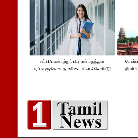
எம்.பி.பி.எஸ் மற்றும் பி.டி.எஸ் மருத்துவ
சென்னை
படிப்புகளுக்கான தரவரிசை பட்டியல்வெளியீடு
நியமிக்