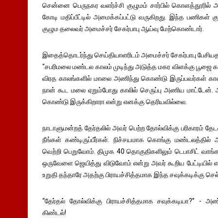
சென்னை பெருநகர வளர்ச்சி குழுமம் சார்பில் கொளத்தூரில் 
கோடி மதிப்பீட்டில் அமைக்கப்பட்டு வருகிறது. இந்த பணிகள் 
குழும தலைவர் அமைச்சர் சேகர்பாபு ஆய்வு மேற்கொண்டார்.
இதைத்தொடர்ந்து செய்தியாளரிடம் அமைச்சர் சேகர்பாபு பேசிய
"சபரிமலை மண்டல காலம் முடிந்து அடுத்த மகர விளக்கு பூஜை க
விரத காலங்களில் மாலை அணிந்து கொண்டு இருப்பவர்கள் காலில
நான் கூட மலை ஏறும்போது காலில் செருப்பு அணிய மாட்டேன்
கொண்டு இருக்கிறாரா என்று எனக்கு தெரியவில்லை.
நாடாளுமன்றத் தேர்தலில் அவர் பெற்ற தோல்விக்கு பரிகாரம் த
நீங்கள் கண்டிருப்பீர்கள். நிச்சயமாக கொங்கு மண்டலத்தில
வெற்றி பெறுவோம். திமுக 40 தொகுதிகளிலும் டெபாசிட் வாங்
ஒருவேளை ஜெயித்து விடுவோம் என்று அவர் கூறிய பேட்டியில் 
உறுதி தந்தாரே அதற்கு பிராயச்சித்தமாக இந்த சவுக்கடிக்கு செ
“தேர்தல் தோல்விக்கு பிராயச்சித்தமாக சவுக்கடியா?” - அ
கிண்டல்!