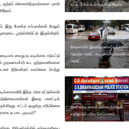
 குற்றம் விளைவித்தவர்களை புகார்
உட்பட 3 பேர் உடல் கருகி உயிரிழப்பு
கிறோம்.
ோம். இது போன்ற சம்பவங்கள் மேலும்
ுறையை முடுக்கிவிட்டு இருக்கிறார்.
கேரளாவில் இரண்டு மாவட்டங்களில்
ஆரஞ்சு அலர்ட், ஏழு மாவட்டங்களில் 
 உடனடியாக கைது நடவடிக்கை ஈடுபட்டு
அலர்ட்.
ோம் முதலமைச்சர் கூட குற்றவாளிகளை
 உண்டான நீதிமன்றம் வாயிலாக பெற்று
க்கைகளில் இந்த அரசு எட்டுக்கால்
 நடுநிலையாளர்கள் இதை பாராட்டிக்
ுக்கிறது. சட்டம் ஒழுங்கு சரியில்லை
இனி எந்த காவல் நிலையத்திலும்
ிரமாக நடமாட முடியும்?
எஃப்ஐஆர் பதிவு செய்யலாம்
ிறது. நீதிமன்றத்தில் குற்றவாளியை