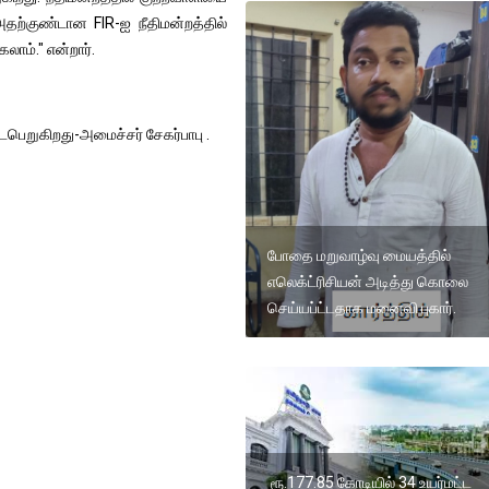
அதற்குண்டான FIR-ஐ நீதிமன்றத்தில்
ாம்." என்றார்.
ைபெறுகிறது-அமைச்சர் சேகர்பாபு .
போதை மறுவாழ்வு மையத்தில்
எலெக்ட்ரிசியன் அடித்து கொலை
செய்யப்ட்டதாக மனைவி புகார்.
ரூ.177.85 கோடியில் 34 உயர்மட்ட