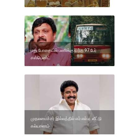
மது போதையில் பணிக்கு வந்த 97 பேர்
சஸ்பெண்ட்
முதலமைச்சர் இல்லத்தில் எம்.எல்.ஏ. வீட்டு
கல்யாணம்