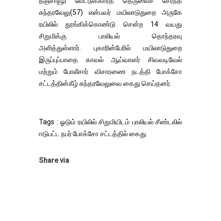
தஞ்சாவூர் வேட்டுக்காரத் தெருவைச் சேர்ந்த
சுந்தரவேலு(57) என்பவர் மயிலாடுதுறை அருகே
ரயிலில் தூங்கிக்கொண்டு சென்ற 14 வயது
சிறுமிக்கு பாலியல் தொந்தரவு
அளித்துள்ளார். புகாரின்பேரில் மயிலாடுதுறை
இருப்புப்பாதை காவல் ஆய்வாளர் சிவவடிவேல்
மற்றும் போலீசார் விசாரணை நடத்தி போக்சோ
சட்டத்தின்கீழ் சுந்தரவேலுவை கைது செய்தனர்.
Tags : ஓடும் ரயிலில் சிறுமியிடம் பாலியல் சீண்டலில்
ஈடுபட்ட நபர் போக்சோ சட்டத்தில் கைது.
Share via