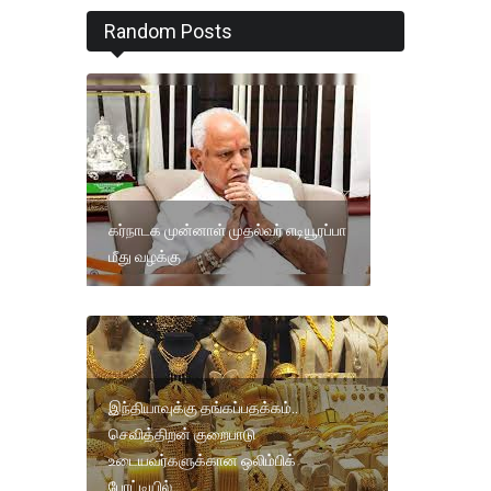
Random Posts
கர்நாடக முன்னாள் முதல்வர் எடியூரப்பா
மீது வழக்கு
இந்தியாவுக்கு தங்கப்பதக்கம்..
செவித்திறன் குறைபாடு
உடையவர்களுக்கான ஒலிம்பிக்
போட்டியில்..