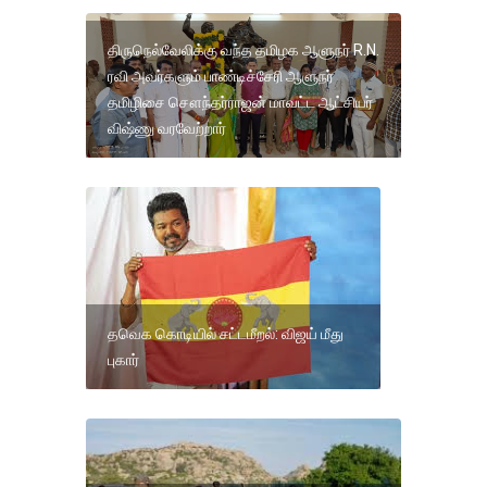
திருநெல்வேலிக்கு வந்த தமிழக ஆளுநர் R.N.
ரவி அவர்களும் பாண்டிச்சேரி ஆளுநர்
தமிழிசை சௌந்தர்ராஜன் மாவட்ட ஆட்சியர்
விஷ்ணு வரவேற்றார்
தவெக கொடியில் சட்டமீறல்: விஜய் மீது
புகார்