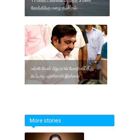
17 மாவட்டங்களில் அடுத்த 3 மணி
நேரத்திற்கு மழை நீடிக்கும்.
பள்ளி வேன் மீது ரயில் மோதி விபத்து
எடப்பாடி பழனிசாமி இரங்கல்.
More stories