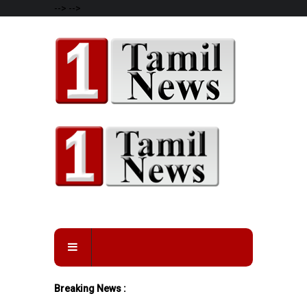
-->
-->
Breaking News :