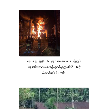
ஷ்யா நடத்திய பெரும் ஏவுகணை மற்றும்
ஆளில்லா விமானத் தாக்குதலில்21 பேர்
கொல்லப்பட்டனர்.