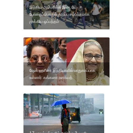
இந்திய-அமெரிக்க இடையே
போதைப்பொருள் தடுப்பு சம்பந்தமாக
முக்கிய ஒப்பந்தம்
ஷேக் ஹசீனா இந்தியாவில் பாதுகாப்பாக
உள்ளார்: கங்கனா ரனாவத்