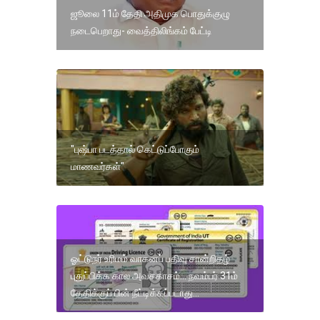
ஜூலை 11ம் தேதி அதிமுக பொதுக்குழு
நடைபெறாது- வைத்திலிங்கம் பேட்டி
"புஷ்பா படத்தால் கெட்டுப்போகும்
மாணவர்கள்"
ஓட்டுநர் உரிமம் வாகனப் பதிவு சான்றிதழ்
புதுப்பிக்க கால அவசகாசம்... நவம்பர் 31ம்
தேதிக்குப் பின் நீட்டிக்கப்படாது...