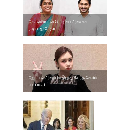
ஜெகன்மோகன் ரெட்டியை அசைக்க
முடியாது: ரோஜா
ஹோட்டல் அறையில் இறந்து கிடந்த கொரிய
பாப் பாடகி