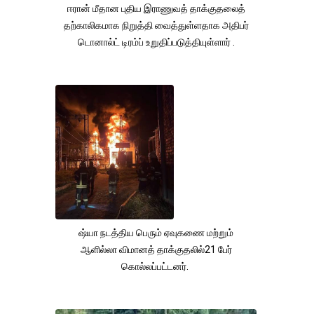
ஈரான் மீதான புதிய இராணுவத் தாக்குதலைத்
தற்காலிகமாக நிறுத்தி வைத்துள்ளதாக அதிபர்
டொனால்ட் டிரம்ப் உறுதிப்படுத்தியுள்ளார் .
ஷ்யா நடத்திய பெரும் ஏவுகணை மற்றும்
ஆளில்லா விமானத் தாக்குதலில்21 பேர்
கொல்லப்பட்டனர்.