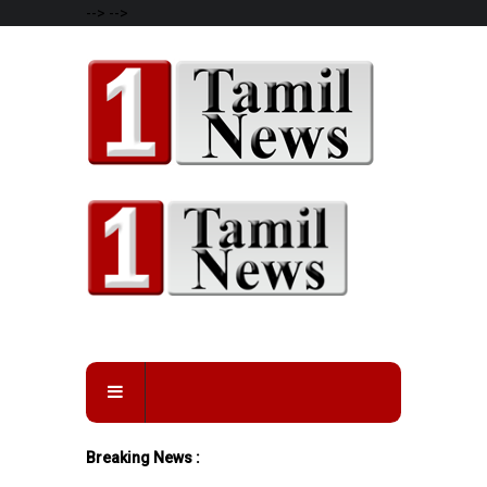
-->
-->
Breaking News :